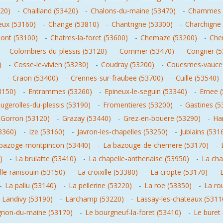
120)
-
Chailland (53420)
-
Chalons-du-maine (53470)
-
Chammes 
ux (53160)
-
Change (53810)
-
Chantrigne (53300)
-
Charchigne
mont (53100)
-
Chatres-la-foret (53600)
-
Chemaze (53200)
-
Che
-
Colombiers-du-plessis (53120)
-
Commer (53470)
-
Congrier (
)
-
Cosse-le-vivien (53230)
-
Coudray (53200)
-
Couesmes-vauce 
-
Craon (53400)
-
Crennes-sur-fraubee (53700)
-
Cuille (53540)
3150)
-
Entrammes (53260)
-
Epineux-le-seguin (53340)
-
Ernee 
ugerolles-du-plessis (53190)
-
Fromentieres (53200)
-
Gastines (5
Gorron (53120)
-
Grazay (53440)
-
Grez-en-bouere (53290)
-
Ha
3360)
-
Ize (53160)
-
Javron-les-chapelles (53250)
-
Jublains (531
bazoge-montpincon (53440)
-
La bazouge-de-chemere (53170)
-
)
-
La brulatte (53410)
-
La chapelle-anthenaise (53950)
-
La cha
le-rainsouin (53150)
-
La croixille (53380)
-
La cropte (53170)
-
-
La pallu (53140)
-
La pellerine (53220)
-
La roe (53350)
-
La ro
-
Landivy (53190)
-
Larchamp (53220)
-
Lassay-les-chateaux (5311
gnon-du-maine (53170)
-
Le bourgneuf-la-foret (53410)
-
Le buret