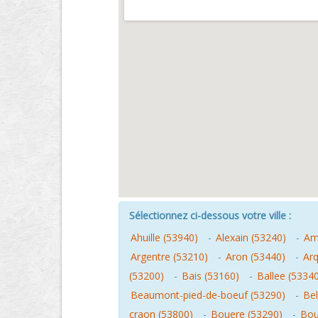
Sélectionnez ci-dessous votre ville :
Ahuille (53940)
-
Alexain (53240)
-
Amb
Argentre (53210)
-
Aron (53440)
-
Ar
(53200)
-
Bais (53160)
-
Ballee (5334
Beaumont-pied-de-boeuf (53290)
-
Bel
craon (53800)
-
Bouere (53290)
-
Bou