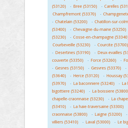
(53120)
-
Bree (53150)
-
Carelles (53
Champfremont (53370)
-
Champgenete
-
Chatelain (53200)
-
Chatillon-sur-col
(53400)
-
Chevaigne-du-maine (53250)
(53230)
-
Cosse-en-champagne (53340
Courbeveille (53230)
-
Courcite (53700)
-
Desertines (53190)
-
Deux-evailles (5
couverte (53350)
-
Force (53260)
-
Fo
-
Gesnes (53150)
-
Gesvres (53370)
-
(53640)
-
Herce (53120)
-
Houssay (5
(53970)
-
La baconniere (53240)
-
La 
bigottiere (53240)
-
La boissiere (53800
chapelle-craonnaise (53230)
-
La chapel
(53410)
-
La haie-traversaine (53300)
craonnaise (53800)
-
Laigne (53200)
villiers (53410)
-
Laval (53000)
-
Le bi