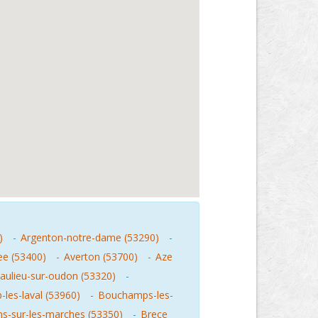
)
-
Argenton-notre-dame (53290)
-
ee (53400)
-
Averton (53700)
-
Aze
aulieu-sur-oudon (53320)
-
les-laval (53960)
-
Bouchamps-les-
ns-sur-les-marches (53350)
-
Brece