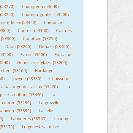
(53270)
-
Champeon (53640)
-
 (53250)
-
Chateau-gontier (53200)
mere-le-roi (53340)
-
Cherance
53800)
-
Contest (53100)
-
Cosmes
(53300)
-
Couptrain (53250)
-
-
Daon (53200)
-
Denaze (53400)
(53500)
-
Evron (53600)
-
Fontaine-
3540)
-
Gennes-sur-glaize (53200)
mbers (53160)
-
Hardanges
60)
-
Juvigne (53380)
-
L'huisserie
La bazouge-des-alleux (53470)
-
La
pelle-au-riboul (53440)
-
La
La doree (53190)
-
La gravelle
uaudiere (53390)
-
La selle-
0)
-
Laubrieres (53540)
-
Launay-
 (53170)
-
Le genest-saint-isle