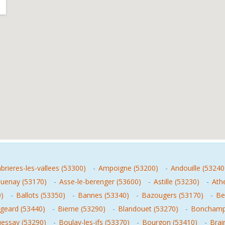
rieres-les-vallees (53300)
-
Ampoigne (53200)
-
Andouille (53240
quenay (53170)
-
Asse-le-berenger (53600)
-
Astille (53230)
-
Ath
0)
-
Ballots (53350)
-
Bannes (53340)
-
Bazougers (53170)
-
Be
geard (53440)
-
Bierne (53290)
-
Blandouet (53270)
-
Bonchamp-
essay (53290)
-
Boulay-les-ifs (53370)
-
Bourgon (53410)
-
Brai