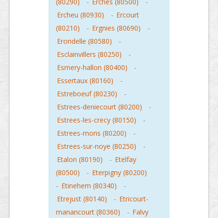
(80290)
-
Erches (80500)
-
Ercheu (80930)
-
Ercourt
(80210)
-
Ergnies (80690)
-
Erondelle (80580)
-
Esclainvillers (80250)
-
Esmery-hallon (80400)
-
Essertaux (80160)
-
Estreboeuf (80230)
-
Estrees-deniecourt (80200)
-
Estrees-les-crecy (80150)
-
Estrees-mons (80200)
-
Estrees-sur-noye (80250)
-
Etalon (80190)
-
Etelfay
(80500)
-
Eterpigny (80200)
-
Etinehem (80340)
-
Etrejust (80140)
-
Etricourt-
manancourt (80360)
-
Falvy