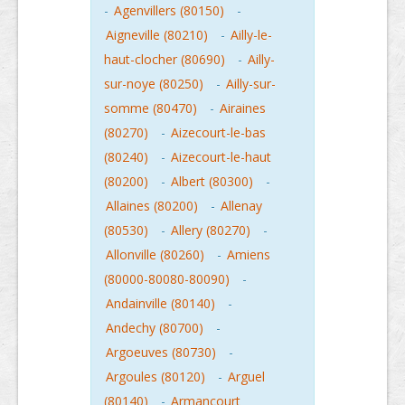
-
Agenvillers (80150)
-
Aigneville (80210)
-
Ailly-le-
haut-clocher (80690)
-
Ailly-
sur-noye (80250)
-
Ailly-sur-
somme (80470)
-
Airaines
(80270)
-
Aizecourt-le-bas
(80240)
-
Aizecourt-le-haut
(80200)
-
Albert (80300)
-
Allaines (80200)
-
Allenay
(80530)
-
Allery (80270)
-
Allonville (80260)
-
Amiens
(80000-80080-80090)
-
Andainville (80140)
-
Andechy (80700)
-
Argoeuves (80730)
-
Argoules (80120)
-
Arguel
(80140)
-
Armancourt