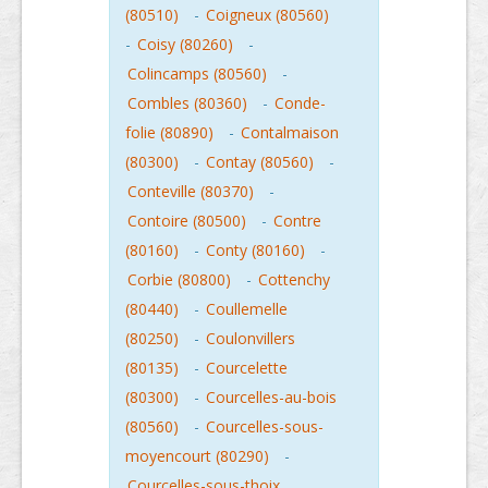
(80510)
-
Coigneux (80560)
-
Coisy (80260)
-
Colincamps (80560)
-
Combles (80360)
-
Conde-
folie (80890)
-
Contalmaison
(80300)
-
Contay (80560)
-
Conteville (80370)
-
Contoire (80500)
-
Contre
(80160)
-
Conty (80160)
-
Corbie (80800)
-
Cottenchy
(80440)
-
Coullemelle
(80250)
-
Coulonvillers
(80135)
-
Courcelette
(80300)
-
Courcelles-au-bois
(80560)
-
Courcelles-sous-
moyencourt (80290)
-
Courcelles-sous-thoix