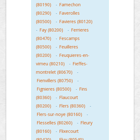
(80190)
-
Famechon
(80290)
-
Faverolles
(80500)
-
Favieres (80120)
-
Fay (80200)
-
Ferrieres
(80470)
-
Fescamps
(80500)
-
Feuilleres
(80200)
-
Feuquieres-en-
vimeu (80210)
-
Fieffes-
montrelet (80670)
-
Fienvillers (80750)
-
Fignieres (80500)
-
Fins
(80360)
-
Flaucourt
(80200)
-
Flers (80360)
-
Flers-sur-noye (80160)
-
Flesselles (80260)
-
Fleury
(80160)
-
Flixecourt
(80420)
-
Fluy (80540)
-