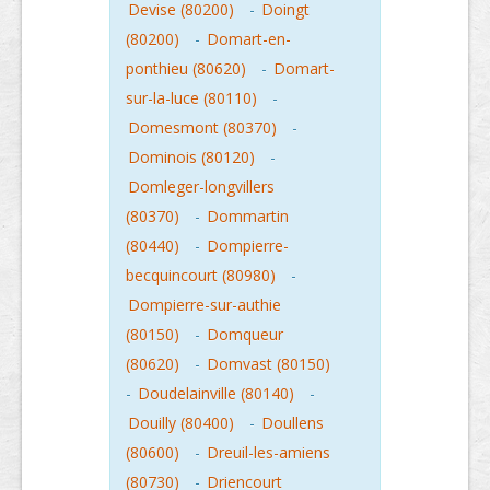
Devise (80200)
-
Doingt
(80200)
-
Domart-en-
ponthieu (80620)
-
Domart-
sur-la-luce (80110)
-
Domesmont (80370)
-
Dominois (80120)
-
Domleger-longvillers
(80370)
-
Dommartin
(80440)
-
Dompierre-
becquincourt (80980)
-
Dompierre-sur-authie
(80150)
-
Domqueur
(80620)
-
Domvast (80150)
-
Doudelainville (80140)
-
Douilly (80400)
-
Doullens
(80600)
-
Dreuil-les-amiens
(80730)
-
Driencourt