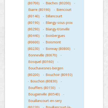
(80700)
-
Biaches (80200)
-
Biarre (80190)
-
Biencourt
(80140)
-
Billancourt
(80190)
-
Blangy-sous-poix
(80290)
-
Blangy-tronville
(80440)
-
Boisbergues
(80600)
-
Boismont
(80230)
-
Bonnay (80800)
-
Bonneville (80670)
-
Bosquel (80160)
-
Bouchavesnes-bergen
(80200)
-
Bouchoir (80910)
-
Bouchon (80830)
-
Boufflers (80150)
-
Bougainville (80540)
-
Bouillancourt-en-sery
(80220)
-
Bouillancourt-la-