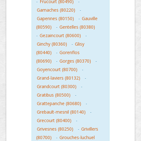
-
Frucourt (80490)
-
Gamaches (80220)
-
Gapennes (80150)
-
Gauville
(80590)
-
Gentelles (80380)
-
Gezaincourt (80600)
-
Ginchy (80360)
-
Glisy
(80440)
-
Gorenflos
(80690)
-
Gorges (80370)
-
Goyencourt (80700)
-
Grand-laviers (80132)
-
Grandcourt (80300)
-
Gratibus (80500)
-
Grattepanche (80680)
-
Grebault-mesnil (80140)
-
Grecourt (80400)
-
Grivesnes (80250)
-
Grivillers
(80700)
-
Grouches-luchuel