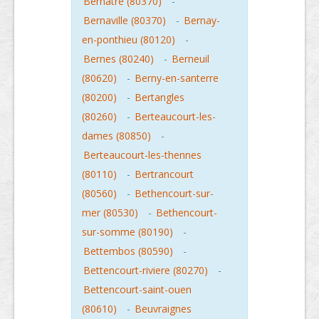
Bernatre (80370)
-
Bernaville (80370)
-
Bernay-
en-ponthieu (80120)
-
Bernes (80240)
-
Berneuil
(80620)
-
Berny-en-santerre
(80200)
-
Bertangles
(80260)
-
Berteaucourt-les-
dames (80850)
-
Berteaucourt-les-thennes
(80110)
-
Bertrancourt
(80560)
-
Bethencourt-sur-
mer (80530)
-
Bethencourt-
sur-somme (80190)
-
Bettembos (80590)
-
Bettencourt-riviere (80270)
-
Bettencourt-saint-ouen
(80610)
-
Beuvraignes