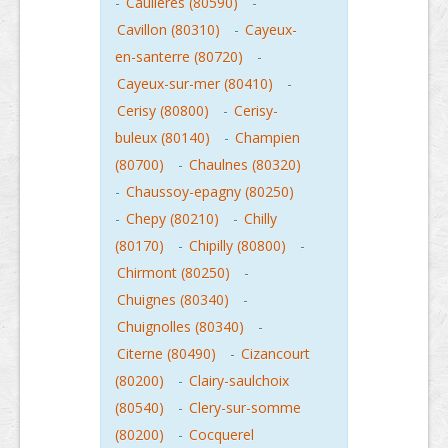
-
Caulieres (80590)
-
Cavillon (80310)
-
Cayeux-
en-santerre (80720)
-
Cayeux-sur-mer (80410)
-
Cerisy (80800)
-
Cerisy-
buleux (80140)
-
Champien
(80700)
-
Chaulnes (80320)
-
Chaussoy-epagny (80250)
-
Chepy (80210)
-
Chilly
(80170)
-
Chipilly (80800)
-
Chirmont (80250)
-
Chuignes (80340)
-
Chuignolles (80340)
-
Citerne (80490)
-
Cizancourt
(80200)
-
Clairy-saulchoix
(80540)
-
Clery-sur-somme
(80200)
-
Cocquerel