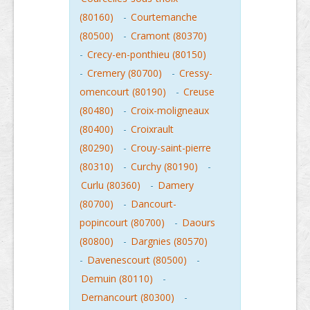
(80160)
-
Courtemanche
(80500)
-
Cramont (80370)
-
Crecy-en-ponthieu (80150)
-
Cremery (80700)
-
Cressy-
omencourt (80190)
-
Creuse
(80480)
-
Croix-moligneaux
(80400)
-
Croixrault
(80290)
-
Crouy-saint-pierre
(80310)
-
Curchy (80190)
-
Curlu (80360)
-
Damery
(80700)
-
Dancourt-
popincourt (80700)
-
Daours
(80800)
-
Dargnies (80570)
-
Davenescourt (80500)
-
Demuin (80110)
-
Dernancourt (80300)
-