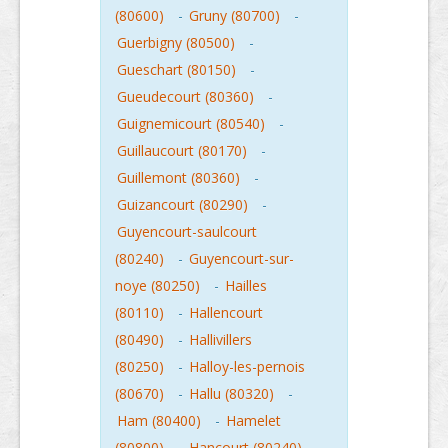
(80600)
-
Gruny (80700)
-
Guerbigny (80500)
-
Gueschart (80150)
-
Gueudecourt (80360)
-
Guignemicourt (80540)
-
Guillaucourt (80170)
-
Guillemont (80360)
-
Guizancourt (80290)
-
Guyencourt-saulcourt
(80240)
-
Guyencourt-sur-
noye (80250)
-
Hailles
(80110)
-
Hallencourt
(80490)
-
Hallivillers
(80250)
-
Halloy-les-pernois
(80670)
-
Hallu (80320)
-
Ham (80400)
-
Hamelet
(80800)
-
Hancourt (80240)