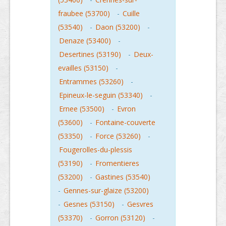
fraubee (53700)
-
Cuille
(53540)
-
Daon (53200)
-
Denaze (53400)
-
Desertines (53190)
-
Deux-
evailles (53150)
-
Entrammes (53260)
-
Epineux-le-seguin (53340)
-
Ernee (53500)
-
Evron
(53600)
-
Fontaine-couverte
(53350)
-
Force (53260)
-
Fougerolles-du-plessis
(53190)
-
Fromentieres
(53200)
-
Gastines (53540)
-
Gennes-sur-glaize (53200)
-
Gesnes (53150)
-
Gesvres
(53370)
-
Gorron (53120)
-