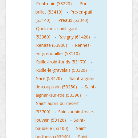
Pontmain (53220)
-
Port-
brillet (53410)
-
Pre-en-pail
(53140)
-
Preaux (53340)
-
Quelaines-saint-gault
(53360)
-
Ravigny (61420)
-
Renaze (53800)
-
Rennes-
en-grenouilles (53110)
-
Ruille-froid-fonds (53170)
-
Ruille-le-gravelais (53320)
-
Sace (53470)
-
Saint-aignan-
de-couptrain (53250)
-
Saint-
aignan-sur-roe (53390)
-
Saint-aubin-du-desert
(53700)
-
Saint-aubin-fosse-
louvain (53120)
-
Saint-
baudelle (53100)
-
Saint-
berthevin (53940)
-
Saint-