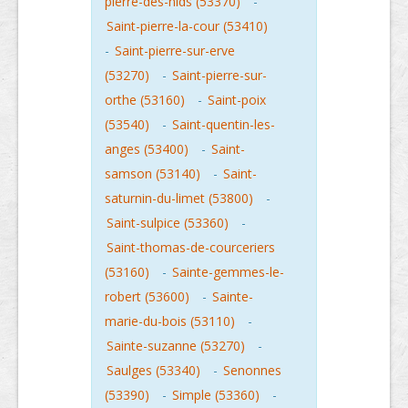
pierre-des-nids (53370)
-
Saint-pierre-la-cour (53410)
-
Saint-pierre-sur-erve
(53270)
-
Saint-pierre-sur-
orthe (53160)
-
Saint-poix
(53540)
-
Saint-quentin-les-
anges (53400)
-
Saint-
samson (53140)
-
Saint-
saturnin-du-limet (53800)
-
Saint-sulpice (53360)
-
Saint-thomas-de-courceriers
(53160)
-
Sainte-gemmes-le-
robert (53600)
-
Sainte-
marie-du-bois (53110)
-
Sainte-suzanne (53270)
-
Saulges (53340)
-
Senonnes
(53390)
-
Simple (53360)
-