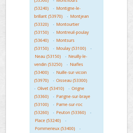
(53500)
-
Montflours
(53240)
-
Montigne-le-
brillant (53970)
-
Montjean
(53320)
-
Montourtier
(53150)
-
Montreuil-poulay
(53640)
-
Montsurs
(53150)
-
Moulay (53100)
-
Neau (53150)
-
Neuilly-le-
vendin (53250)
-
Niafles
(53400)
-
Nuille-sur-vicoin
(53970)
-
Oisseau (53300)
-
Olivet (53410)
-
Origne
(53360)
-
Parigne-sur-braye
(53100)
-
Parne-sur-roc
(53260)
-
Peuton (53360)
-
Place (53240)
-
Pommerieux (53400)
-