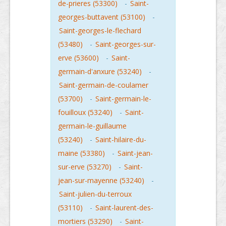
de-prieres (53300)
-
Saint-
georges-buttavent (53100)
-
Saint-georges-le-flechard
(53480)
-
Saint-georges-sur-
erve (53600)
-
Saint-
germain-d'anxure (53240)
-
Saint-germain-de-coulamer
(53700)
-
Saint-germain-le-
fouilloux (53240)
-
Saint-
germain-le-guillaume
(53240)
-
Saint-hilaire-du-
maine (53380)
-
Saint-jean-
sur-erve (53270)
-
Saint-
jean-sur-mayenne (53240)
-
Saint-julien-du-terroux
(53110)
-
Saint-laurent-des-
mortiers (53290)
-
Saint-