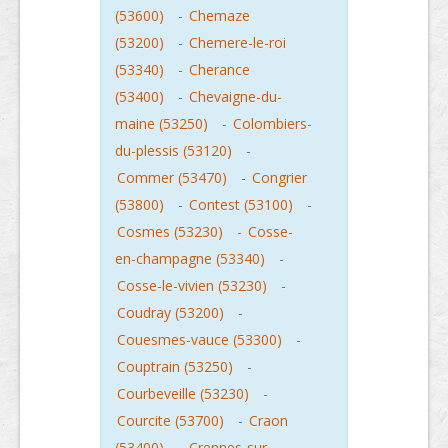
(53600)
-
Chemaze
(53200)
-
Chemere-le-roi
(53340)
-
Cherance
(53400)
-
Chevaigne-du-
maine (53250)
-
Colombiers-
du-plessis (53120)
-
Commer (53470)
-
Congrier
(53800)
-
Contest (53100)
-
Cosmes (53230)
-
Cosse-
en-champagne (53340)
-
Cosse-le-vivien (53230)
-
Coudray (53200)
-
Couesmes-vauce (53300)
-
Couptrain (53250)
-
Courbeveille (53230)
-
Courcite (53700)
-
Craon
(53400)
-
Crennes-sur-