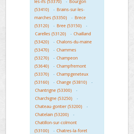
les-ifs (53370)
-
Bourgon
(53410)
-
Brains-sur-les-
marches (53350)
-
Brece
(53120)
-
Bree (53150)
-
Carelles (53120)
-
Chailland
(53420)
-
Chalons-du-maine
(53470)
-
Chammes
(53270)
-
Champeon
(53640)
-
Champfremont
(53370)
-
Champgeneteux
(53160)
-
Change (53810)
-
Chantrigne (53300)
-
Charchigne (53250)
-
Chateau-gontier (53200)
-
Chatelain (53200)
-
Chatillon-sur-colmont
(53100)
-
Chatres-la-foret