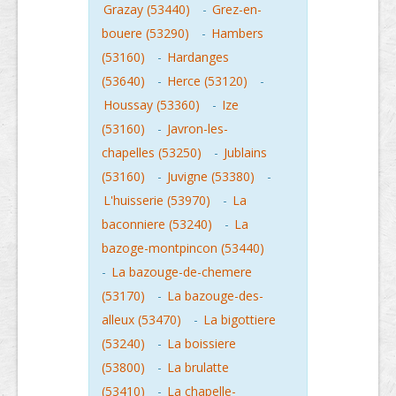
Grazay (53440)
-
Grez-en-
bouere (53290)
-
Hambers
(53160)
-
Hardanges
(53640)
-
Herce (53120)
-
Houssay (53360)
-
Ize
(53160)
-
Javron-les-
chapelles (53250)
-
Jublains
(53160)
-
Juvigne (53380)
-
L'huisserie (53970)
-
La
baconniere (53240)
-
La
bazoge-montpincon (53440)
-
La bazouge-de-chemere
(53170)
-
La bazouge-des-
alleux (53470)
-
La bigottiere
(53240)
-
La boissiere
(53800)
-
La brulatte
(53410)
-
La chapelle-