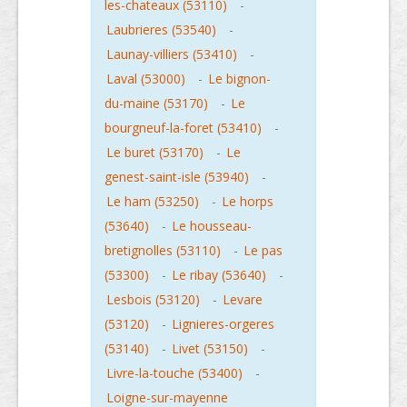
les-chateaux (53110)
-
Laubrieres (53540)
-
Launay-villiers (53410)
-
Laval (53000)
-
Le bignon-
du-maine (53170)
-
Le
bourgneuf-la-foret (53410)
-
Le buret (53170)
-
Le
genest-saint-isle (53940)
-
Le ham (53250)
-
Le horps
(53640)
-
Le housseau-
bretignolles (53110)
-
Le pas
(53300)
-
Le ribay (53640)
-
Lesbois (53120)
-
Levare
(53120)
-
Lignieres-orgeres
(53140)
-
Livet (53150)
-
Livre-la-touche (53400)
-
Loigne-sur-mayenne