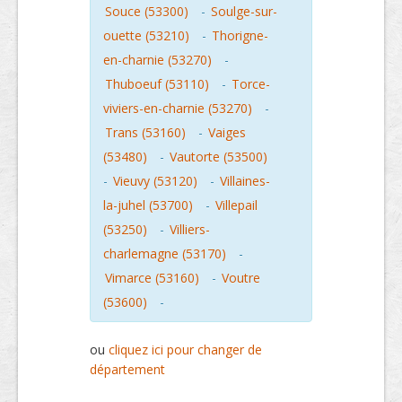
Souce (53300)
-
Soulge-sur-
ouette (53210)
-
Thorigne-
en-charnie (53270)
-
Thuboeuf (53110)
-
Torce-
viviers-en-charnie (53270)
-
Trans (53160)
-
Vaiges
(53480)
-
Vautorte (53500)
-
Vieuvy (53120)
-
Villaines-
la-juhel (53700)
-
Villepail
(53250)
-
Villiers-
charlemagne (53170)
-
Vimarce (53160)
-
Voutre
(53600)
-
ou
cliquez ici pour changer de
département