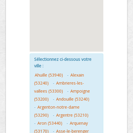
Sélectionnez ci-dessous votre
ville :
Ahuille (53940)
-
Alexain
(53240)
-
Ambrieres-les-
vallees (53300)
-
Ampoigne
(53200)
-
Andouille (53240)
-
Argenton-notre-dame
(53290)
-
Argentre (53210)
-
Aron (53440)
-
Arquenay
(53170)
-
Asse-le-berenger