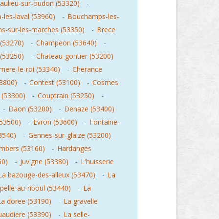
aulieu-sur-oudon (53320)
-
les-laval (53960)
-
Bouchamps-les-
ns-sur-les-marches (53350)
-
Brece
(53270)
-
Champeon (53640)
-
 (53250)
-
Chateau-gontier (53200)
mere-le-roi (53340)
-
Cherance
53800)
-
Contest (53100)
-
Cosmes
(53300)
-
Couptrain (53250)
-
-
Daon (53200)
-
Denaze (53400)
(53500)
-
Evron (53600)
-
Fontaine-
3540)
-
Gennes-sur-glaize (53200)
mbers (53160)
-
Hardanges
60)
-
Juvigne (53380)
-
L'huisserie
La bazouge-des-alleux (53470)
-
La
pelle-au-riboul (53440)
-
La
La doree (53190)
-
La gravelle
uaudiere (53390)
-
La selle-