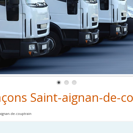
laçons Saint-aignan-de-c
-aignan-de-couptrain