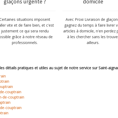
glaçons urgente ?
domicile
Certaines situations imposent
Avec Proxi Livraison de glaçon
aller vite et de faire bien, et c'est
gagnez du temps à faire livrer 
justement ce qui sera rendu
articles à domicile, n'en perdez 
ossible grâce à notre réseau de
à les chercher sans les trouve
professionnels.
ailleurs.
des détails pratiques et utiles au sujet de notre service sur Saint-aign
rain
ptrain
ouptrain
-de-couptrain
an-de-couptrain
uptrain
-de-couptrain
train