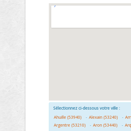
Sélectionnez ci-dessous votre ville :
Ahuille (53940)
-
Alexain (53240)
-
Amb
Argentre (53210)
-
Aron (53440)
-
Ar