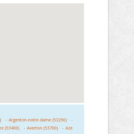
)
-
Argenton-notre-dame (53290)
-
ee (53400)
-
Averton (53700)
-
Aze