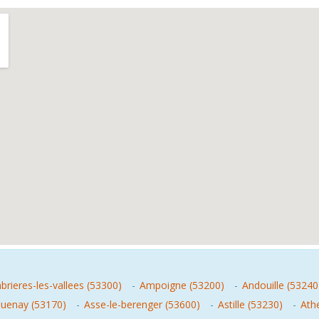
rieres-les-vallees (53300)
-
Ampoigne (53200)
-
Andouille (53240
quenay (53170)
-
Asse-le-berenger (53600)
-
Astille (53230)
-
Ath