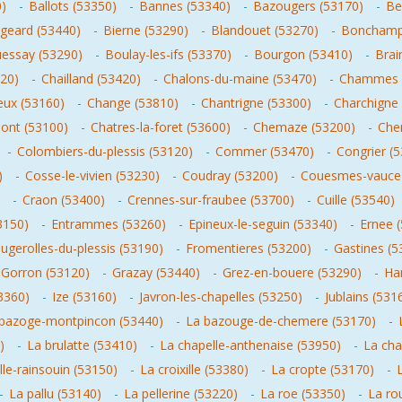
0)
-
Ballots (53350)
-
Bannes (53340)
-
Bazougers (53170)
-
Be
geard (53440)
-
Bierne (53290)
-
Blandouet (53270)
-
Bonchamp-
essay (53290)
-
Boulay-les-ifs (53370)
-
Bourgon (53410)
-
Brai
120)
-
Chailland (53420)
-
Chalons-du-maine (53470)
-
Chammes 
ux (53160)
-
Change (53810)
-
Chantrigne (53300)
-
Charchigne
mont (53100)
-
Chatres-la-foret (53600)
-
Chemaze (53200)
-
Che
-
Colombiers-du-plessis (53120)
-
Commer (53470)
-
Congrier (
)
-
Cosse-le-vivien (53230)
-
Coudray (53200)
-
Couesmes-vauce 
-
Craon (53400)
-
Crennes-sur-fraubee (53700)
-
Cuille (53540)
3150)
-
Entrammes (53260)
-
Epineux-le-seguin (53340)
-
Ernee 
ugerolles-du-plessis (53190)
-
Fromentieres (53200)
-
Gastines (5
Gorron (53120)
-
Grazay (53440)
-
Grez-en-bouere (53290)
-
Ha
3360)
-
Ize (53160)
-
Javron-les-chapelles (53250)
-
Jublains (531
bazoge-montpincon (53440)
-
La bazouge-de-chemere (53170)
-
)
-
La brulatte (53410)
-
La chapelle-anthenaise (53950)
-
La cha
le-rainsouin (53150)
-
La croixille (53380)
-
La cropte (53170)
-
-
La pallu (53140)
-
La pellerine (53220)
-
La roe (53350)
-
La ro