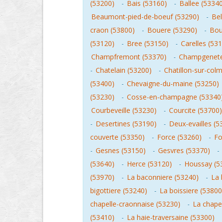
(53200)
-
Bais (53160)
-
Ballee (5334
Beaumont-pied-de-boeuf (53290)
-
Bel
craon (53800)
-
Bouere (53290)
-
Bou
(53120)
-
Bree (53150)
-
Carelles (53
Champfremont (53370)
-
Champgenete
-
Chatelain (53200)
-
Chatillon-sur-col
(53400)
-
Chevaigne-du-maine (53250)
(53230)
-
Cosse-en-champagne (53340
Courbeveille (53230)
-
Courcite (53700)
-
Desertines (53190)
-
Deux-evailles (5
couverte (53350)
-
Force (53260)
-
Fo
-
Gesnes (53150)
-
Gesvres (53370)
-
(53640)
-
Herce (53120)
-
Houssay (5
(53970)
-
La baconniere (53240)
-
La 
bigottiere (53240)
-
La boissiere (53800
chapelle-craonnaise (53230)
-
La chapel
(53410)
-
La haie-traversaine (53300)