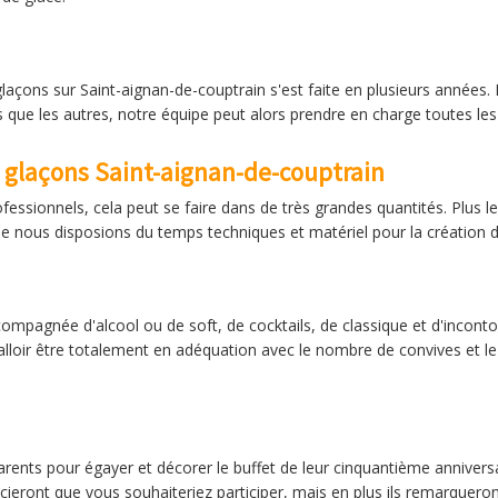
glaçons sur Saint-aignan-de-couptrain s'est faite en plusieurs années
s que les autres, notre équipe peut alors prendre en charge toutes le
e glaçons Saint-aignan-de-couptrain
sionnels, cela peut se faire dans de très grandes quantités. Plus les
 que nous disposions du temps techniques et matériel pour la création
mpagnée d'alcool ou de soft, de cocktails, de classique et d'incontou
falloir être totalement en adéquation avec le nombre de convives et l
 parents pour égayer et décorer le buffet de leur cinquantième anniversa
ieront que vous souhaiteriez participer, mais en plus ils remarqueront 