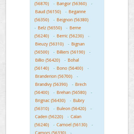
(56870)
-
Bangor (56360)
-
Baud (56150)
-
Beganne
(56350)
-
Beignon (56380)
-
Belz (56550)
-
Berne
(56240)
-
Berric (56230)
-
Bieuzy (56310)
-
Bignan
(56500)
-
Billiers (56190)
-
Billio (56420)
-
Bohal
(56140)
-
Bono (56400)
-
Branderion (56700)
-
Brandivy (56390)
-
Brech
(56400)
-
Brehan (56580)
-
Brignac (56430)
-
Bubry
(56310)
-
Buleon (56420)
-
Caden (56220)
-
Calan
(56240)
-
Camoel (56130)
-
Camors (56330)
-