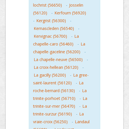
lochrist (56650)
-
Josselin
(56120)
-
Kerfourn (56920)
-
Kergrist (56300)
-
Kernascleden (56540)
-
Kervignac (56700)
-
La
chapelle-caro (56460)
-
La
chapelle-gaceline (56200)
-
La chapelle-neuve (56500)
-
La croix-hellean (56120)
-
La gacilly (56200)
-
La gree-
saint-laurent (56120)
-
La
roche-bernard (56130)
-
La
trinite-porhoet (56710)
-
La
trinite-sur-mer (56470)
-
La
trinite-surzur (56190)
-
La
vraie-croix (56250)
-
Landaul