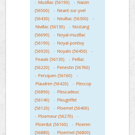
-
Muzillac (56190)
-
Naizin
(56500)
-
Neant-sur-yvel
(56430)
-
Neulliac (56300)
-
Nivillac (56130)
-
Nostang
(56690)
-
Noyal-muzillac
(56190)
-
Noyal-pontivy
(56920)
-
Noyalo (56450)
-
Peaule (56130)
-
Peillac
(56220)
-
Penestin (56760)
-
Persquen (56160)
-
Plaudren (56420)
-
Plescop
(56890)
-
Pleucadeuc
(56140)
-
Pleugriffet
(56120)
-
Ploemel (56400)
-
Ploemeur (56270)
-
Ploerdut (56160)
-
Ploeren
(56880)
-
Ploermel (56800)