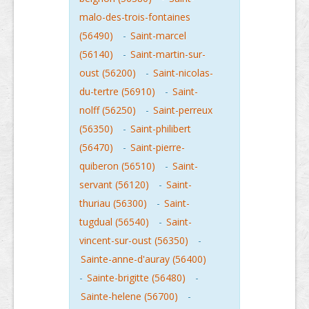
malo-des-trois-fontaines
(56490)
-
Saint-marcel
(56140)
-
Saint-martin-sur-
oust (56200)
-
Saint-nicolas-
du-tertre (56910)
-
Saint-
nolff (56250)
-
Saint-perreux
(56350)
-
Saint-philibert
(56470)
-
Saint-pierre-
quiberon (56510)
-
Saint-
servant (56120)
-
Saint-
thuriau (56300)
-
Saint-
tugdual (56540)
-
Saint-
vincent-sur-oust (56350)
-
Sainte-anne-d'auray (56400)
-
Sainte-brigitte (56480)
-
Sainte-helene (56700)
-