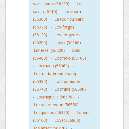
saint-andre (56460)
-
Le
saint (56110)
-
Le sourn
(56300)
-
Le tour-du-parc
(56370)
-
Les forges
(56120)
-
Les fougerets
(56200)
-
Lignol (56160)
-
Limerzel (56220)
-
Lizio
(56460)
-
Locmalo (56160)
-
Locmaria (56360)
-
Locmaria-grand-champ
(56390)
-
Locmariaquer
(56740)
-
Locmine (56500)
-
Locmiquelic (56570)
-
Locoal-mendon (56550)
-
Locqueltas (56390)
-
Lorient
(56100)
-
Loyat (56800)
-
Malansac (56220)
-