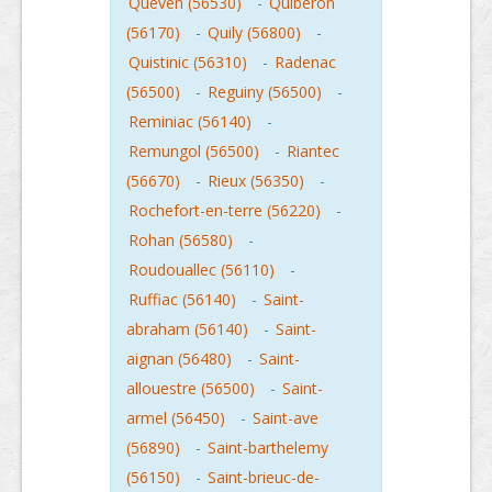
Queven (56530)
-
Quiberon
(56170)
-
Quily (56800)
-
Quistinic (56310)
-
Radenac
(56500)
-
Reguiny (56500)
-
Reminiac (56140)
-
Remungol (56500)
-
Riantec
(56670)
-
Rieux (56350)
-
Rochefort-en-terre (56220)
-
Rohan (56580)
-
Roudouallec (56110)
-
Ruffiac (56140)
-
Saint-
abraham (56140)
-
Saint-
aignan (56480)
-
Saint-
allouestre (56500)
-
Saint-
armel (56450)
-
Saint-ave
(56890)
-
Saint-barthelemy
(56150)
-
Saint-brieuc-de-