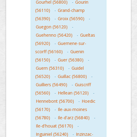
Gourhel (56800)
-
Gourin
(56110)
-
Grand-champ
(56390)
-
Groix (56590)
-
Guegon (56120)
-
Guehenno (56420)
-
Gueltas
(56920)
-
Guemene-sur-
scorff (56160)
-
Guenin
(56150)
-
Guer (56380)
-
Guern (56310)
-
Guidel
(56520)
-
Guillac (56800)
-
Guilliers (56490)
-
Guiscriff
(56560)
-
Hellean (56120)
-
Hennebont (56700)
-
Hoedic
(56170)
-
Ile-aux-moines
(56780)
-
Ile-d'arz (56840)
-
Ile-d'houat (56170)
-
Inguiniel (56240)
-
Inzinzac-