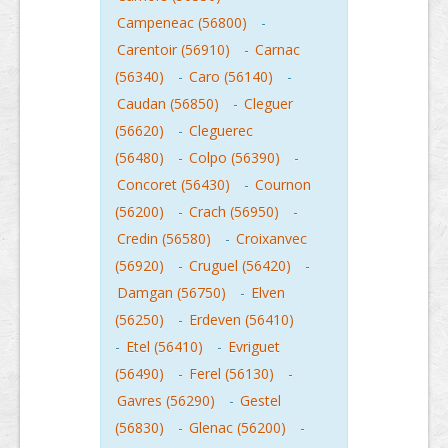
Campeneac (56800)
-
Carentoir (56910)
-
Carnac
(56340)
-
Caro (56140)
-
Caudan (56850)
-
Cleguer
(56620)
-
Cleguerec
(56480)
-
Colpo (56390)
-
Concoret (56430)
-
Cournon
(56200)
-
Crach (56950)
-
Credin (56580)
-
Croixanvec
(56920)
-
Cruguel (56420)
-
Damgan (56750)
-
Elven
(56250)
-
Erdeven (56410)
-
Etel (56410)
-
Evriguet
(56490)
-
Ferel (56130)
-
Gavres (56290)
-
Gestel
(56830)
-
Glenac (56200)
-