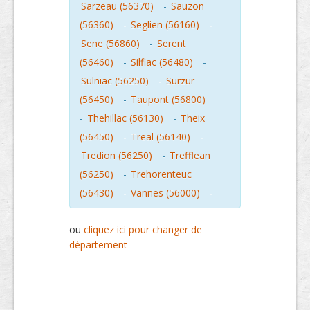
Sarzeau (56370)
-
Sauzon
(56360)
-
Seglien (56160)
-
Sene (56860)
-
Serent
(56460)
-
Silfiac (56480)
-
Sulniac (56250)
-
Surzur
(56450)
-
Taupont (56800)
-
Thehillac (56130)
-
Theix
(56450)
-
Treal (56140)
-
Tredion (56250)
-
Trefflean
(56250)
-
Trehorenteuc
(56430)
-
Vannes (56000)
-
ou
cliquez ici pour changer de
département