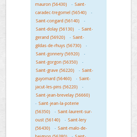
mauron (56430)
-
Saint-
caradec-tregomel (56540)
-
Saint-congard (56140)
-
Saint-dolay (56130)
-
Saint-
gerand (56920)
-
Saint-
gildas-de-rhuys (56730)
-
Saint-gonnery (56920)
-
Saint-gorgon (56350)
-
Saint-grave (56220)
-
Saint-
guyomard (56460)
-
Saint-
jacut-les-pins (56220)
-
Saint-jean-brevelay (56660)
-
Saint-jean-la-poterie
(56350)
-
Saint-laurent-sur-
oust (56140)
-
Saint-lery
(56430)
-
Saint-malo-de-
beignon (56380)
-
Saint-