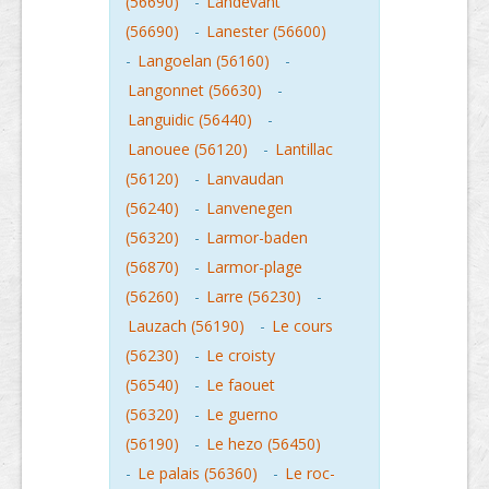
(56690)
-
Landevant
(56690)
-
Lanester (56600)
-
Langoelan (56160)
-
Langonnet (56630)
-
Languidic (56440)
-
Lanouee (56120)
-
Lantillac
(56120)
-
Lanvaudan
(56240)
-
Lanvenegen
(56320)
-
Larmor-baden
(56870)
-
Larmor-plage
(56260)
-
Larre (56230)
-
Lauzach (56190)
-
Le cours
(56230)
-
Le croisty
(56540)
-
Le faouet
(56320)
-
Le guerno
(56190)
-
Le hezo (56450)
-
Le palais (56360)
-
Le roc-