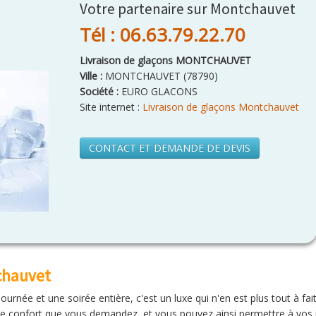
Votre partenaire sur Montchauvet
Tél : 06.63.79.22.70
Livraison de glaçons MONTCHAUVET
Ville :
MONTCHAUVET
(
78790
)
Société :
EURO GLACONS
Site internet :
Livraison de glaçons Montchauvet
CONTACT ET DEMANDE DE DEVIS
chauvet
urnée et une soirée entière, c'est un luxe qui n'en est plus tout à fai
le confort que vous demandez, et vous pouvez ainsi permettre à vos in