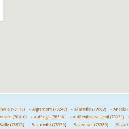
nville (78113)
-
Aigremont (78240)
-
Allainville (78660)
-
Andelu 
enville (78410)
-
Auffargis (78610)
-
Auffreville-brasseuil (78930)
Bailly (78870)
-
Bazainville (78550)
-
Bazemont (78580)
-
Bazoch