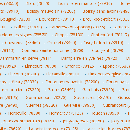
s (78650)
-
Blaru (78270)
-
Boinville-en-mantois (78930)
-
Boinvi
ts (78910)
-
Boissy-mauvoisin (78200)
-
Boissy-sans-avoir (78490
Bougival (78380)
-
Bourdonne (78113)
-
Breuil-bois-robert (78930
200)
-
Bullion (78830)
-
Carrieres-sous-poissy (78955)
-
Carrieres
teloup-les-vignes (78570)
-
Chapet (78130)
-
Chateaufort (78117)
-
Chevreuse (78460)
-
Choisel (78460)
-
Civry-la-foret (78910)
-
 (78113)
-
Conflans-sainte-honorine (78700)
-
Courgent (78790)
Dammartin-en-serve (78111)
-
Dampierre-en-yvelines (78720)
-
D
ly (78920)
-
Elancourt (78990)
-
Emance (78125)
-
Epone (78680)
)
-
Flacourt (78200)
-
Flexanville (78910)
-
Flins-neuve-eglise (78
ay-le-fleury (78330)
-
Fontenay-mauvoisin (78200)
-
Fontenay-sai
sur-montcient (78250)
-
Galluis (78490)
-
Gambais (78950)
-
Gamb
n (78125)
-
Gommecourt (78270)
-
Goupillieres (78770)
-
Gousso
re (78490)
-
Guernes (78520)
-
Guerville (78930)
-
Guitrancourt (
)
-
Herbeville (78580)
-
Hermeray (78125)
-
Houdan (78550)
-
H
-
Jouars-pontchartrain (78760)
-
Jouy-en-josas (78350)
-
Jouy-mauv
ville (78620)
-
La boissiere-ecole (78125)
-
La celle-les-bordes (78