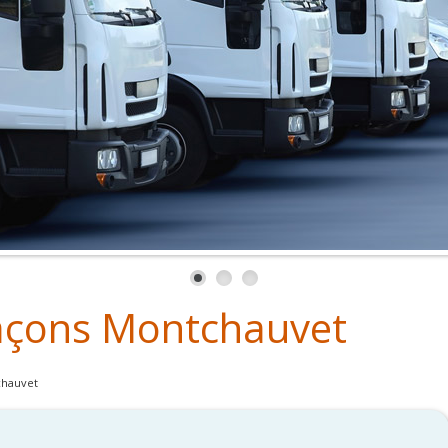
laçons Montchauvet
chauvet