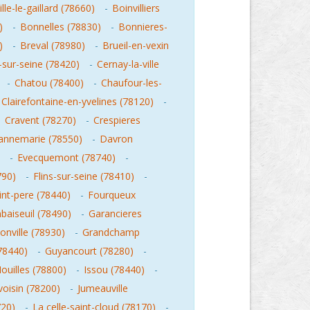
lle-le-gaillard (78660)
-
Boinvilliers
)
-
Bonnelles (78830)
-
Bonnieres-
)
-
Breval (78980)
-
Brueil-en-vexin
-sur-seine (78420)
-
Cernay-la-ville
-
Chatou (78400)
-
Chaufour-les-
Clairefontaine-en-yvelines (78120)
-
-
Cravent (78270)
-
Crespieres
annemarie (78550)
-
Davron
-
Evecquemont (78740)
-
790)
-
Flins-sur-seine (78410)
-
nt-pere (78440)
-
Fourqueux
aiseuil (78490)
-
Garancieres
nville (78930)
-
Grandchamp
78440)
-
Guyancourt (78280)
-
ouilles (78800)
-
Issou (78440)
-
oisin (78200)
-
Jumeauville
720)
-
La celle-saint-cloud (78170)
-