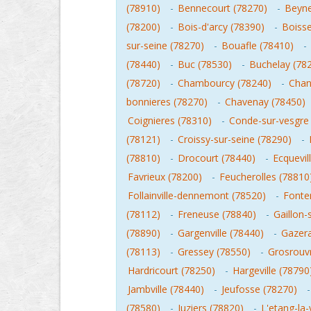
(78910)
-
Bennecourt (78270)
-
Beyne
(78200)
-
Bois-d'arcy (78390)
-
Boisse
sur-seine (78270)
-
Bouafle (78410)
-
(78440)
-
Buc (78530)
-
Buchelay (78
(78720)
-
Chambourcy (78240)
-
Chan
bonnieres (78270)
-
Chavenay (78450)
Coignieres (78310)
-
Conde-sur-vesgre
(78121)
-
Croissy-sur-seine (78290)
-
(78810)
-
Drocourt (78440)
-
Ecquevil
Favrieux (78200)
-
Feucherolles (78810
Follainville-dennemont (78520)
-
Fonten
(78112)
-
Freneuse (78840)
-
Gaillon-
(78890)
-
Gargenville (78440)
-
Gazera
(78113)
-
Gressey (78550)
-
Grosrouv
Hardricourt (78250)
-
Hargeville (78790
Jambville (78440)
-
Jeufosse (78270)
(78580)
-
Juziers (78820)
-
L'etang-la-