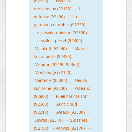
(92230)
-
Issy-les-
moulineaux (92130)
-
La
defense (92400)
-
La
garenne-colombes (92250)
-
Le plessis-robinson (92350)
-
Levallois-perret (92300)
-
Malakoff (92240)
-
Marnes-
la-coquette (92430)
-
Meudon (92190-92360)
-
Montrouge (92120)
-
Nanterre (92000)
-
Neuilly-
sur-seine (92200)
-
Puteaux
(92800)
-
Rueil-malmaison
(92500)
-
Saint-cloud
(92210)
-
Sceaux (92330)
-
Sevres (92310)
-
Suresnes
(92150)
-
Vanves (92170)
-