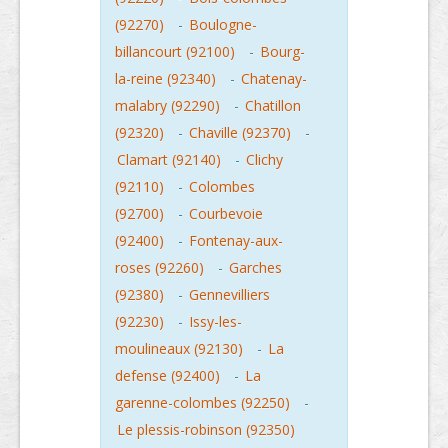
(92270)
-
Boulogne-
billancourt (92100)
-
Bourg-
la-reine (92340)
-
Chatenay-
malabry (92290)
-
Chatillon
(92320)
-
Chaville (92370)
-
Clamart (92140)
-
Clichy
(92110)
-
Colombes
(92700)
-
Courbevoie
(92400)
-
Fontenay-aux-
roses (92260)
-
Garches
(92380)
-
Gennevilliers
(92230)
-
Issy-les-
moulineaux (92130)
-
La
defense (92400)
-
La
garenne-colombes (92250)
-
Le plessis-robinson (92350)