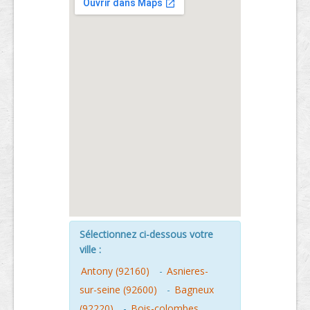
Sélectionnez ci-dessous votre
ville :
Antony (92160)
-
Asnieres-
sur-seine (92600)
-
Bagneux
(92220)
-
Bois-colombes