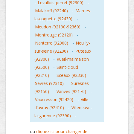
-
Levallois-perret (92300)
-
Malakoff (92240)
-
Marnes-
la-coquette (92430)
-
Meudon (92190-92360)
-
Montrouge (92120)
-
Nanterre (92000)
-
Neuilly-
sur-seine (92200)
-
Puteaux
(92800)
-
Rueil-malmaison
(92500)
-
Saint-cloud
(92210)
-
Sceaux (92330)
-
Sevres (92310)
-
Suresnes
(92150)
-
Vanves (92170)
-
Vaucresson (92420)
-
Ville-
d'avray (92410)
-
Villeneuve-
la-garenne (92390)
-
ou
cliquez ici pour changer de