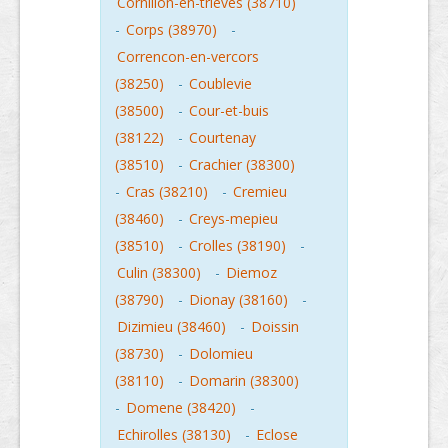
Cornillon-en-trieves (38710)
-
Corps (38970)
-
Correncon-en-vercors
(38250)
-
Coublevie
(38500)
-
Cour-et-buis
(38122)
-
Courtenay
(38510)
-
Crachier (38300)
-
Cras (38210)
-
Cremieu
(38460)
-
Creys-mepieu
(38510)
-
Crolles (38190)
-
Culin (38300)
-
Diemoz
(38790)
-
Dionay (38160)
-
Dizimieu (38460)
-
Doissin
(38730)
-
Dolomieu
(38110)
-
Domarin (38300)
-
Domene (38420)
-
Echirolles (38130)
-
Eclose