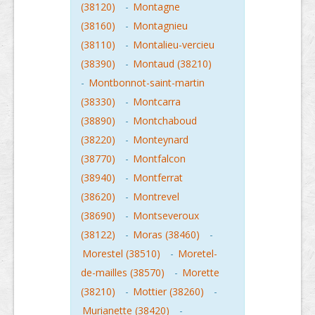
(38120)
-
Montagne
(38160)
-
Montagnieu
(38110)
-
Montalieu-vercieu
(38390)
-
Montaud (38210)
-
Montbonnot-saint-martin
(38330)
-
Montcarra
(38890)
-
Montchaboud
(38220)
-
Monteynard
(38770)
-
Montfalcon
(38940)
-
Montferrat
(38620)
-
Montrevel
(38690)
-
Montseveroux
(38122)
-
Moras (38460)
-
Morestel (38510)
-
Moretel-
de-mailles (38570)
-
Morette
(38210)
-
Mottier (38260)
-
Murianette (38420)
-