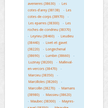
avenieres (38630)
-
Les
cotes-d'arey (38138)
-
Les
cotes-de-corps (38970)
-
Les eparres (38300)
-
Les
roches-de-condrieu (38370)
-
Leyrieu (38460)
-
Lieudieu
(38440)
-
Livet-et-gavet
(38220)
-
Longechenal
(38690)
-
Lumbin (38660)
-
Luzinay (38200)
-
Malleval-
en-vercors (38470)
-
Marcieu (38350)
-
Marcilloles (38260)
-
Marcollin (38270)
-
Marnans
(38980)
-
Massieu (38620)
-
Maubec (38300)
-
Mayres-
savel (38350)
-
Meaudre