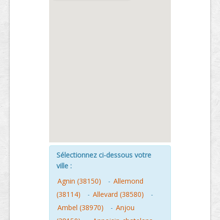
Sélectionnez ci-dessous votre
ville :
Agnin (38150)
-
Allemond
(38114)
-
Allevard (38580)
-
Ambel (38970)
-
Anjou