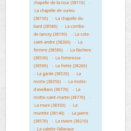
chapelle-de-la-tour (38110)
-
La chapelle-de-surieu
(38150)
-
La chapelle-du-
bard (38580)
-
La combe-
de-lancey (38190)
-
La cote-
saint-andre (38260)
-
La
ferriere (38580)
-
La flachere
(38530)
-
La forteresse
(38590)
-
La frette (38260)
-
La garde (38520)
-
La
morte (38350)
-
La motte-
d'aveillans (38770)
-
La
motte-saint-martin (38770)
-
La mure (38350)
-
La
murette (38140)
-
La pierre
(38570)
-
La riviere (38210)
-
La salette-fallavaux