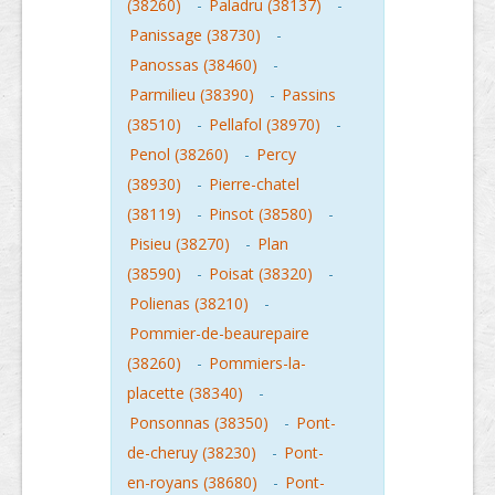
(38260)
-
Paladru (38137)
-
Panissage (38730)
-
Panossas (38460)
-
Parmilieu (38390)
-
Passins
(38510)
-
Pellafol (38970)
-
Penol (38260)
-
Percy
(38930)
-
Pierre-chatel
(38119)
-
Pinsot (38580)
-
Pisieu (38270)
-
Plan
(38590)
-
Poisat (38320)
-
Polienas (38210)
-
Pommier-de-beaurepaire
(38260)
-
Pommiers-la-
placette (38340)
-
Ponsonnas (38350)
-
Pont-
de-cheruy (38230)
-
Pont-
en-royans (38680)
-
Pont-