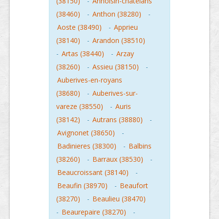
(38150)
-
Annoisin-chatelans
(38460)
-
Anthon (38280)
-
Aoste (38490)
-
Apprieu
(38140)
-
Arandon (38510)
-
Artas (38440)
-
Arzay
(38260)
-
Assieu (38150)
-
Auberives-en-royans
(38680)
-
Auberives-sur-
vareze (38550)
-
Auris
(38142)
-
Autrans (38880)
-
Avignonet (38650)
-
Badinieres (38300)
-
Balbins
(38260)
-
Barraux (38530)
-
Beaucroissant (38140)
-
Beaufin (38970)
-
Beaufort
(38270)
-
Beaulieu (38470)
-
Beaurepaire (38270)
-