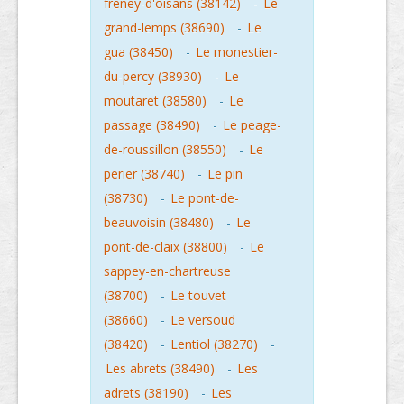
freney-d'oisans (38142)
-
Le
grand-lemps (38690)
-
Le
gua (38450)
-
Le monestier-
du-percy (38930)
-
Le
moutaret (38580)
-
Le
passage (38490)
-
Le peage-
de-roussillon (38550)
-
Le
perier (38740)
-
Le pin
(38730)
-
Le pont-de-
beauvoisin (38480)
-
Le
pont-de-claix (38800)
-
Le
sappey-en-chartreuse
(38700)
-
Le touvet
(38660)
-
Le versoud
(38420)
-
Lentiol (38270)
-
Les abrets (38490)
-
Les
adrets (38190)
-
Les