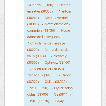
Murinais (38160)
-
Nantes-
en-ratier (38350)
-
Nantoin
(38260)
-
Nivolas-vermelle
(38300)
-
Notre-dame-de-
commiers (38450)
-
Notre-
dame-de-l'osier (38470)
-
Notre-dame-de-mesage
(38220)
-
Notre-dame-de-
vaulx (38144)
-
Noyarey
(38360)
-
Optevoz (38460)
-
Oris-en-rattier (38350)
-
Ornacieux (38260)
-
Ornon
(38520)
-
Oulles (38520)
-
Oyeu (38690)
-
Oytier-saint-
oblas (38780)
-
Oz (38114)
-
Pact (38270)
-
Pajay