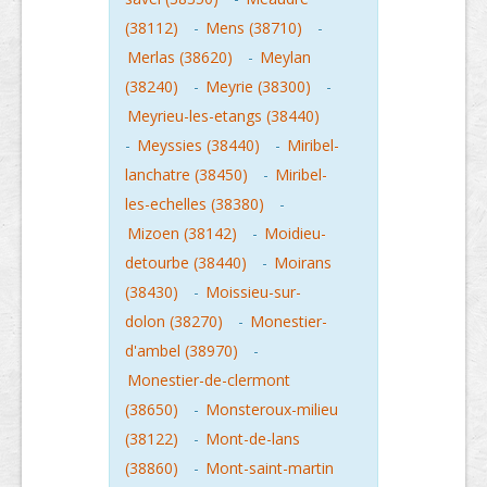
(38112)
-
Mens (38710)
-
Merlas (38620)
-
Meylan
(38240)
-
Meyrie (38300)
-
Meyrieu-les-etangs (38440)
-
Meyssies (38440)
-
Miribel-
lanchatre (38450)
-
Miribel-
les-echelles (38380)
-
Mizoen (38142)
-
Moidieu-
detourbe (38440)
-
Moirans
(38430)
-
Moissieu-sur-
dolon (38270)
-
Monestier-
d'ambel (38970)
-
Monestier-de-clermont
(38650)
-
Monsteroux-milieu
(38122)
-
Mont-de-lans
(38860)
-
Mont-saint-martin