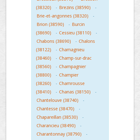
(38320)
-
Brezins (38590)
-
Brie-et-angonnes (38320)
-
Brion (38590)
-
Burcin
(38690)
-
Cessieu (38110)
-
Chabons (38690)
-
Chalons
(38122)
-
Chamagnieu
(38460)
-
Champ-sur-drac
(38560)
-
Champagnier
(38800)
-
Champier
(38260)
-
Chamrousse
(38410)
-
Chanas (38150)
-
Chantelouve (38740)
-
Chantesse (38470)
-
Chapareillan (38530)
-
Charancieu (38490)
-
Charantonnay (38790)
-