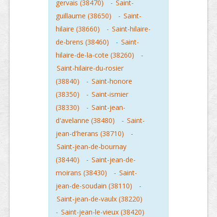
gervais (38470)
-
Saint-
guillaume (38650)
-
Saint-
hilaire (38660)
-
Saint-hilaire-
de-brens (38460)
-
Saint-
hilaire-de-la-cote (38260)
-
Saint-hilaire-du-rosier
(38840)
-
Saint-honore
(38350)
-
Saint-ismier
(38330)
-
Saint-jean-
d'avelanne (38480)
-
Saint-
jean-d'herans (38710)
-
Saint-jean-de-bournay
(38440)
-
Saint-jean-de-
moirans (38430)
-
Saint-
jean-de-soudain (38110)
-
Saint-jean-de-vaulx (38220)
-
Saint-jean-le-vieux (38420)