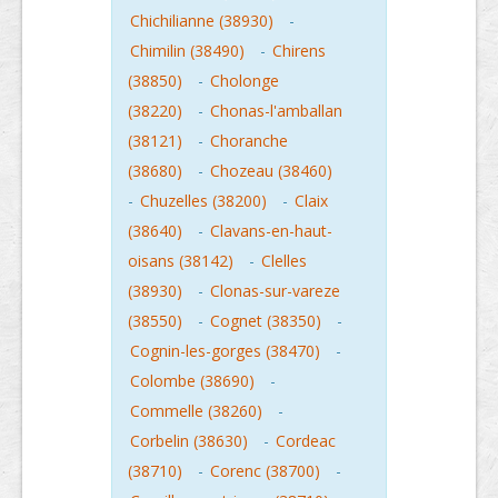
Chichilianne (38930)
-
Chimilin (38490)
-
Chirens
(38850)
-
Cholonge
(38220)
-
Chonas-l'amballan
(38121)
-
Choranche
(38680)
-
Chozeau (38460)
-
Chuzelles (38200)
-
Claix
(38640)
-
Clavans-en-haut-
oisans (38142)
-
Clelles
(38930)
-
Clonas-sur-vareze
(38550)
-
Cognet (38350)
-
Cognin-les-gorges (38470)
-
Colombe (38690)
-
Commelle (38260)
-
Corbelin (38630)
-
Cordeac
(38710)
-
Corenc (38700)
-