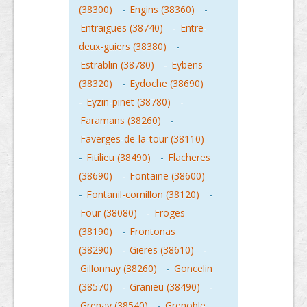
(38300)
-
Engins (38360)
-
Entraigues (38740)
-
Entre-
deux-guiers (38380)
-
Estrablin (38780)
-
Eybens
(38320)
-
Eydoche (38690)
-
Eyzin-pinet (38780)
-
Faramans (38260)
-
Faverges-de-la-tour (38110)
-
Fitilieu (38490)
-
Flacheres
(38690)
-
Fontaine (38600)
-
Fontanil-cornillon (38120)
-
Four (38080)
-
Froges
(38190)
-
Frontonas
(38290)
-
Gieres (38610)
-
Gillonnay (38260)
-
Goncelin
(38570)
-
Granieu (38490)
-
Grenay (38540)
-
Grenoble