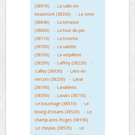
(38970)
-
La salle-en-
beaumont (38350)
-
La sone
(38840)
-
La terrasse
(38660)
-
La tour-du-pin
(38110)
-
La tronche
(38700)
-
La valette
(38350)
-
La verpilliere
(38290)
-
Laffrey (38220)
-
Lalley (38930)
-
Lans-en-
vercors (38250)
-
Laval
(38190)
-
Lavaldens
(38350)
-
Lavars (38710)
-
Le bouchage (38510)
-
Le
bourg-d'oisans (38520)
-
Le
champ-pres-froges (38190)
-
Le cheylas (38570)
-
Le