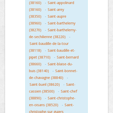
(38160)
-
Saint-appolinard
(38160)
-
Saint-arey
(38350)
-
Saint-aupre
(38960)
-
Saint-barthelemy
(38270)
-
Saint-barthelemy-
de-sechilienne (38220)
-
Saint-baudille-de-la-tour
(38118)
-
Saint-baudille-et-
pipet (38710)
-
Saint-bernard
(38660)
-
Saint-blaise-du-
buis (38140)
-
Saint-bonnet-
de-chavagne (38840)
-
Saint-bueil (38620)
-
Saint-
cassien (38500)
-
Saint-chef
(38890)
-
Saint-christophe-
en-oisans (38520)
-
Saint-
christophe-sur-guiers