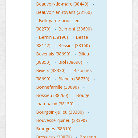
Beauvoir-de-marc (38440)
-
Beauvoir-en-royans (38160)
-
Bellegarde-poussieu
(38270)
-
Belmont (38690)
-
Bernin (38190)
-
Besse
(38142)
-
Bessins (38160)
-
Bevenais (38690)
-
Bilieu
(38850)
-
Biol (38690)
-
Biviers (38330)
-
Bizonnes
(38690)
-
Blandin (38730)
-
Bonnefamille (38090)
-
Bossieu (38260)
-
Bouge-
chambalud (38150)
-
Bourgoin-jallieu (38300)
-
Bouvesse-quirieu (38390)
-
Brangues (38510)
-
Bressieux (38870)
-
Bresson