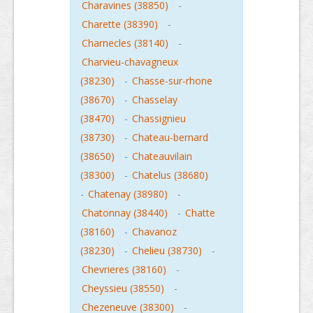
Charavines (38850)
-
Charette (38390)
-
Charnecles (38140)
-
Charvieu-chavagneux
(38230)
-
Chasse-sur-rhone
(38670)
-
Chasselay
(38470)
-
Chassignieu
(38730)
-
Chateau-bernard
(38650)
-
Chateauvilain
(38300)
-
Chatelus (38680)
-
Chatenay (38980)
-
Chatonnay (38440)
-
Chatte
(38160)
-
Chavanoz
(38230)
-
Chelieu (38730)
-
Chevrieres (38160)
-
Cheyssieu (38550)
-
Chezeneuve (38300)
-