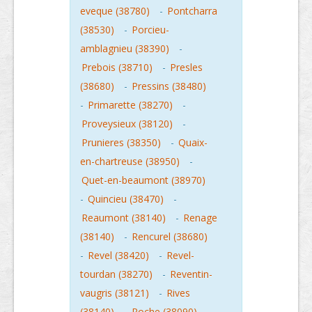
eveque (38780)
-
Pontcharra
(38530)
-
Porcieu-
amblagnieu (38390)
-
Prebois (38710)
-
Presles
(38680)
-
Pressins (38480)
-
Primarette (38270)
-
Proveysieux (38120)
-
Prunieres (38350)
-
Quaix-
en-chartreuse (38950)
-
Quet-en-beaumont (38970)
-
Quincieu (38470)
-
Reaumont (38140)
-
Renage
(38140)
-
Rencurel (38680)
-
Revel (38420)
-
Revel-
tourdan (38270)
-
Reventin-
vaugris (38121)
-
Rives
(38140)
-
Roche (38090)
-