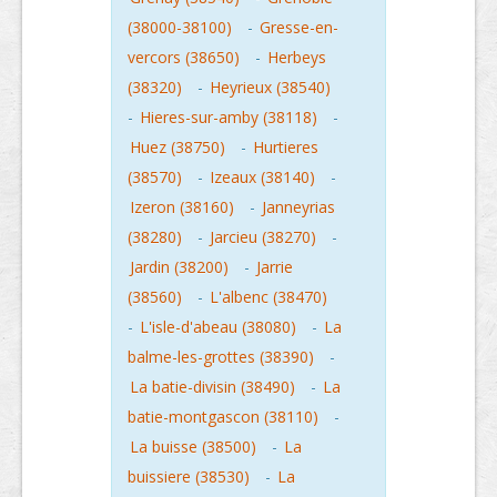
(38000-38100)
-
Gresse-en-
vercors (38650)
-
Herbeys
(38320)
-
Heyrieux (38540)
-
Hieres-sur-amby (38118)
-
Huez (38750)
-
Hurtieres
(38570)
-
Izeaux (38140)
-
Izeron (38160)
-
Janneyrias
(38280)
-
Jarcieu (38270)
-
Jardin (38200)
-
Jarrie
(38560)
-
L'albenc (38470)
-
L'isle-d'abeau (38080)
-
La
balme-les-grottes (38390)
-
La batie-divisin (38490)
-
La
batie-montgascon (38110)
-
La buisse (38500)
-
La
buissiere (38530)
-
La