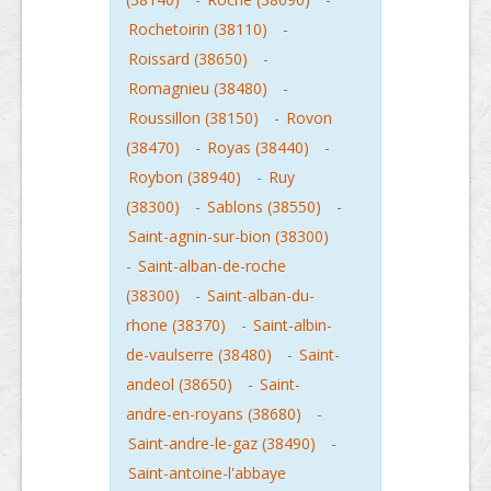
Rochetoirin (38110)
-
Roissard (38650)
-
Romagnieu (38480)
-
Roussillon (38150)
-
Rovon
(38470)
-
Royas (38440)
-
Roybon (38940)
-
Ruy
(38300)
-
Sablons (38550)
-
Saint-agnin-sur-bion (38300)
-
Saint-alban-de-roche
(38300)
-
Saint-alban-du-
rhone (38370)
-
Saint-albin-
de-vaulserre (38480)
-
Saint-
andeol (38650)
-
Saint-
andre-en-royans (38680)
-
Saint-andre-le-gaz (38490)
-
Saint-antoine-l'abbaye