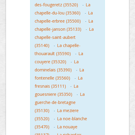
des-fougeretz (35520)
-
La
chapelle-du-lou (35360)
-
La
chapelle-erbree (35500)
-
La
chapelle-janson (35133)
-
La
chapelle-saint-aubert
(35140)
-
La chapelle-
thouarault (35590)
-
La
couyere (35320)
-
La
dominelais (35390)
-
La
fontenelle (35560)
-
La
fresnais (35111)
-
La
gouesniere (35350)
-
La
guerche-de-bretagne
(35130)
-
La meziere
(35520)
-
La noe-blanche
(35470)
-
La nouaye
(35137)
-
La richardais