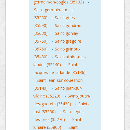
germain-en-cogles (35133)
-
Saint-germain-sur-ille
(35250)
-
Saint-gilles
(35590)
-
Saint-gondran
(35630)
-
Saint-gonlay
(35750)
-
Saint-gregoire
(35760)
-
Saint-guinoux
(35430)
-
Saint-hilaire-des-
landes (35140)
-
Saint-
jacques-de-la-lande (35136)
-
Saint-jean-sur-couesnon
(35140)
-
Saint-jean-sur-
vilaine (35220)
-
Saint-jouan-
des-guerets (35430)
-
Saint-
just (35550)
-
Saint-leger-
des-pres (35270)
-
Saint-
lunaire (35800)
-
Saint-