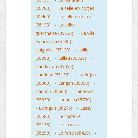
(35780)
-
La selle-en-cogles
(35460)
-
La selle-en-luitre
(35133)
-
La selle-
guerchaise (35130)
-
La ville-
es-nonais (35430)
-
Laignelet (35133)
-
Laille
(35890)
-
Lalleu (35320)
-
Landavran (35450)
-
Landean (35133)
-
Landujan
(35360)
-
Langan (35850)
-
Langon (35660)
-
Langouet
(35630)
-
Lanhelin (35720)
-
Lanrigan (35270)
-
Lassy
(35580)
-
Le chatellier
(35133)
-
Le crouais
(35290)
-
Le ferre (35420)
-