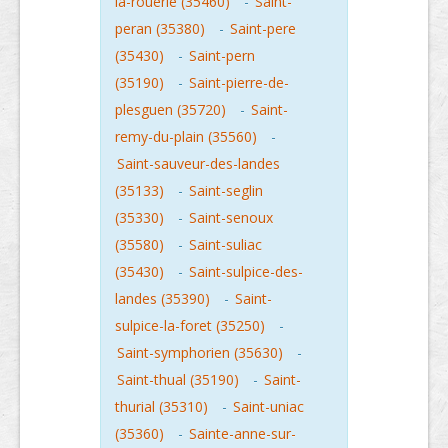
la-rouerie (35460)
-
Saint-
peran (35380)
-
Saint-pere
(35430)
-
Saint-pern
(35190)
-
Saint-pierre-de-
plesguen (35720)
-
Saint-
remy-du-plain (35560)
-
Saint-sauveur-des-landes
(35133)
-
Saint-seglin
(35330)
-
Saint-senoux
(35580)
-
Saint-suliac
(35430)
-
Saint-sulpice-des-
landes (35390)
-
Saint-
sulpice-la-foret (35250)
-
Saint-symphorien (35630)
-
Saint-thual (35190)
-
Saint-
thurial (35310)
-
Saint-uniac
(35360)
-
Sainte-anne-sur-