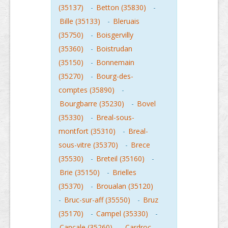
(35137)
-
Betton (35830)
-
Bille (35133)
-
Bleruais
(35750)
-
Boisgervilly
(35360)
-
Boistrudan
(35150)
-
Bonnemain
(35270)
-
Bourg-des-
comptes (35890)
-
Bourgbarre (35230)
-
Bovel
(35330)
-
Breal-sous-
montfort (35310)
-
Breal-
sous-vitre (35370)
-
Brece
(35530)
-
Breteil (35160)
-
Brie (35150)
-
Brielles
(35370)
-
Broualan (35120)
-
Bruc-sur-aff (35550)
-
Bruz
(35170)
-
Campel (35330)
-
Cancale (35260)
-
Cardroc