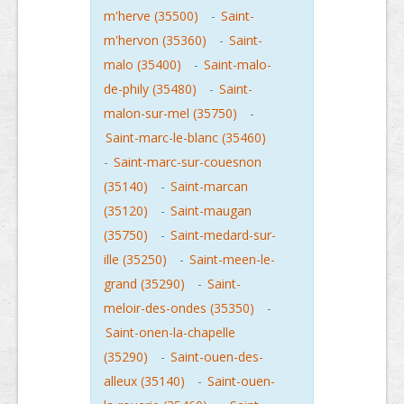
m'herve (35500)
-
Saint-
m'hervon (35360)
-
Saint-
malo (35400)
-
Saint-malo-
de-phily (35480)
-
Saint-
malon-sur-mel (35750)
-
Saint-marc-le-blanc (35460)
-
Saint-marc-sur-couesnon
(35140)
-
Saint-marcan
(35120)
-
Saint-maugan
(35750)
-
Saint-medard-sur-
ille (35250)
-
Saint-meen-le-
grand (35290)
-
Saint-
meloir-des-ondes (35350)
-
Saint-onen-la-chapelle
(35290)
-
Saint-ouen-des-
alleux (35140)
-
Saint-ouen-