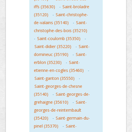
iffs (35630)
-
Saint-broladre
(35120)
-
Saint-christophe-
de-valains (35140)
-
Saint-
christophe-des-bois (35210)
-
Saint-coulomb (35350)
-
Saint-didier (35220)
-
Saint-
domineuc (35190)
-
Saint-
erblon (35230)
-
Saint-
etienne-en-cogles (35460)
-
Saint-ganton (35550)
-
Saint-georges-de-chesne
(35140)
-
Saint-georges-de-
grehaigne (35610)
-
Saint-
georges-de-reintembault
(35420)
-
Saint-germain-du-
pinel (35370)
-
Saint-