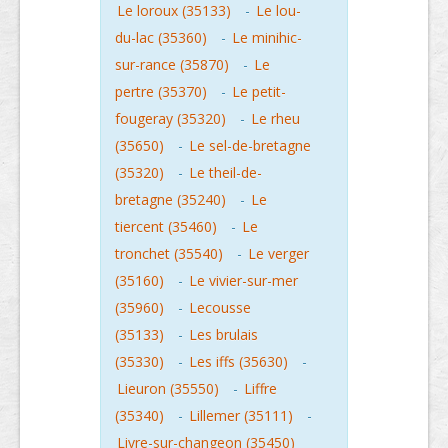
Le loroux (35133)
-
Le lou-
du-lac (35360)
-
Le minihic-
sur-rance (35870)
-
Le
pertre (35370)
-
Le petit-
fougeray (35320)
-
Le rheu
(35650)
-
Le sel-de-bretagne
(35320)
-
Le theil-de-
bretagne (35240)
-
Le
tiercent (35460)
-
Le
tronchet (35540)
-
Le verger
(35160)
-
Le vivier-sur-mer
(35960)
-
Lecousse
(35133)
-
Les brulais
(35330)
-
Les iffs (35630)
-
Lieuron (35550)
-
Liffre
(35340)
-
Lillemer (35111)
-
Livre-sur-changeon (35450)