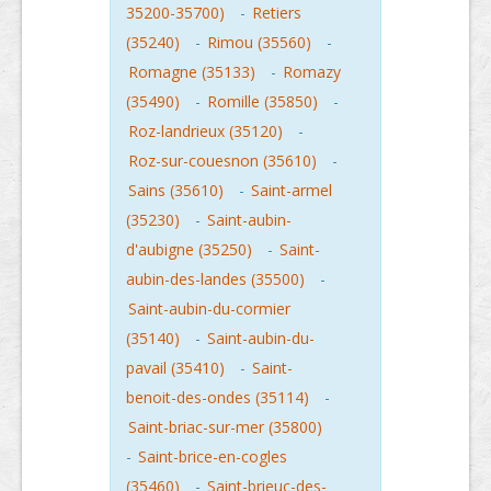
35200-35700)
-
Retiers
(35240)
-
Rimou (35560)
-
Romagne (35133)
-
Romazy
(35490)
-
Romille (35850)
-
Roz-landrieux (35120)
-
Roz-sur-couesnon (35610)
-
Sains (35610)
-
Saint-armel
(35230)
-
Saint-aubin-
d'aubigne (35250)
-
Saint-
aubin-des-landes (35500)
-
Saint-aubin-du-cormier
(35140)
-
Saint-aubin-du-
pavail (35410)
-
Saint-
benoit-des-ondes (35114)
-
Saint-briac-sur-mer (35800)
-
Saint-brice-en-cogles
(35460)
-
Saint-brieuc-des-