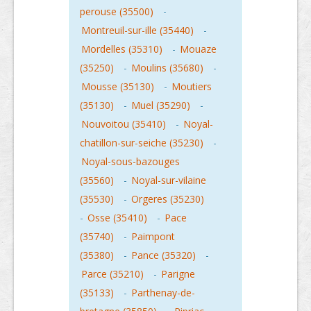
perouse (35500)
-
Montreuil-sur-ille (35440)
-
Mordelles (35310)
-
Mouaze
(35250)
-
Moulins (35680)
-
Mousse (35130)
-
Moutiers
(35130)
-
Muel (35290)
-
Nouvoitou (35410)
-
Noyal-
chatillon-sur-seiche (35230)
-
Noyal-sous-bazouges
(35560)
-
Noyal-sur-vilaine
(35530)
-
Orgeres (35230)
-
Osse (35410)
-
Pace
(35740)
-
Paimpont
(35380)
-
Pance (35320)
-
Parce (35210)
-
Parigne
(35133)
-
Parthenay-de-