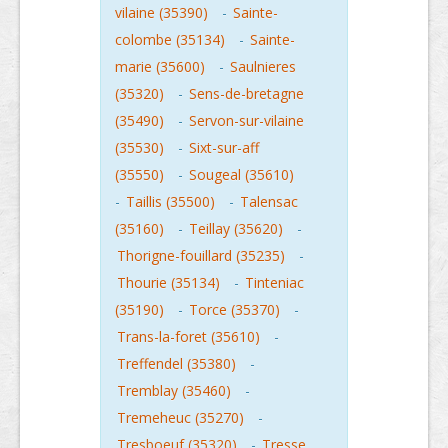
vilaine (35390)
-
Sainte-
colombe (35134)
-
Sainte-
marie (35600)
-
Saulnieres
(35320)
-
Sens-de-bretagne
(35490)
-
Servon-sur-vilaine
(35530)
-
Sixt-sur-aff
(35550)
-
Sougeal (35610)
-
Taillis (35500)
-
Talensac
(35160)
-
Teillay (35620)
-
Thorigne-fouillard (35235)
-
Thourie (35134)
-
Tinteniac
(35190)
-
Torce (35370)
-
Trans-la-foret (35610)
-
Treffendel (35380)
-
Tremblay (35460)
-
Tremeheuc (35270)
-
Tresboeuf (35320)
-
Tresse