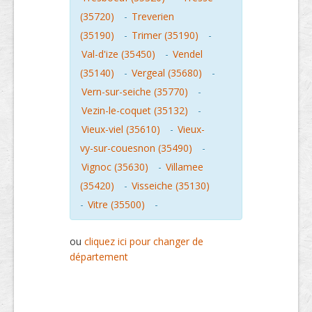
(35720)
-
Treverien
(35190)
-
Trimer (35190)
-
Val-d'ize (35450)
-
Vendel
(35140)
-
Vergeal (35680)
-
Vern-sur-seiche (35770)
-
Vezin-le-coquet (35132)
-
Vieux-viel (35610)
-
Vieux-
vy-sur-couesnon (35490)
-
Vignoc (35630)
-
Villamee
(35420)
-
Visseiche (35130)
-
Vitre (35500)
-
ou
cliquez ici pour changer de
département