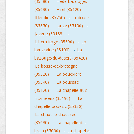
(35480)
-
Hede-bazouges
(35630)
-
Hirel (35120)
-
Iffendic (35750)
-
Irodouer
(35850)
-
Janze (35150)
-
Javene (35133)
-
L'hermitage (35590)
-
La
baussaine (35190)
-
La
bazouge-du-desert (35420)
-
La bosse-de-bretagne
(35320)
-
La bouexiere
(35340)
-
La boussac
(35120)
-
La chapelle-aux-
filtzmeens (35190)
-
La
chapelle-bouexic (35330)
-
La chapelle-chaussee
(35630)
-
La chapelle-de-
brain (35660)
-
La chapelle-