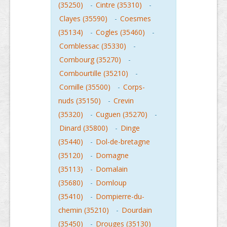
(35250)
-
Cintre (35310)
-
Clayes (35590)
-
Coesmes
(35134)
-
Cogles (35460)
-
Comblessac (35330)
-
Combourg (35270)
-
Combourtille (35210)
-
Cornille (35500)
-
Corps-
nuds (35150)
-
Crevin
(35320)
-
Cuguen (35270)
-
Dinard (35800)
-
Dinge
(35440)
-
Dol-de-bretagne
(35120)
-
Domagne
(35113)
-
Domalain
(35680)
-
Domloup
(35410)
-
Dompierre-du-
chemin (35210)
-
Dourdain
(35450)
-
Drouges (35130)