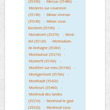
(35330)
-
Messac (35480)
-
Mezieres-sur-couesnon
(35140)
-
Miniac-morvan
(35540)
-
Miniac-sous-
becherel (35190)
-
Mondevert (35370)
-
Mont-
dol (35120)
-
Montauban-
de-bretagne (35360)
-
Montautour (35210)
-
Monterfil (35160)
-
Montfort-sur-meu (35160)
-
Montgermont (35760)
-
Monthault (35420)
-
Montours (35460)
-
Montreuil-des-landes
(35210)
-
Montreuil-le-gast
(35520)
-
Montreuil-sous-