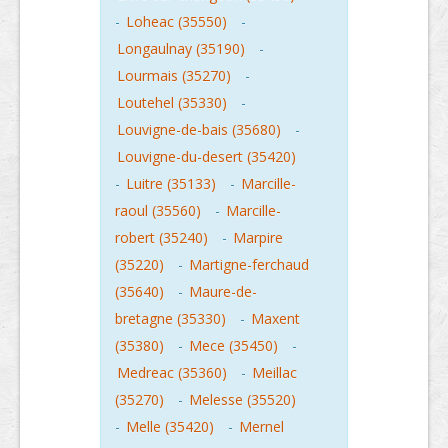
-
Loheac (35550)
-
Longaulnay (35190)
-
Lourmais (35270)
-
Loutehel (35330)
-
Louvigne-de-bais (35680)
-
Louvigne-du-desert (35420)
-
Luitre (35133)
-
Marcille-
raoul (35560)
-
Marcille-
robert (35240)
-
Marpire
(35220)
-
Martigne-ferchaud
(35640)
-
Maure-de-
bretagne (35330)
-
Maxent
(35380)
-
Mece (35450)
-
Medreac (35360)
-
Meillac
(35270)
-
Melesse (35520)
-
Melle (35420)
-
Mernel