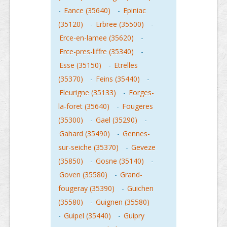
-
Eance (35640)
-
Epiniac
(35120)
-
Erbree (35500)
-
Erce-en-lamee (35620)
-
Erce-pres-liffre (35340)
-
Esse (35150)
-
Etrelles
(35370)
-
Feins (35440)
-
Fleurigne (35133)
-
Forges-
la-foret (35640)
-
Fougeres
(35300)
-
Gael (35290)
-
Gahard (35490)
-
Gennes-
sur-seiche (35370)
-
Geveze
(35850)
-
Gosne (35140)
-
Goven (35580)
-
Grand-
fougeray (35390)
-
Guichen
(35580)
-
Guignen (35580)
-
Guipel (35440)
-
Guipry