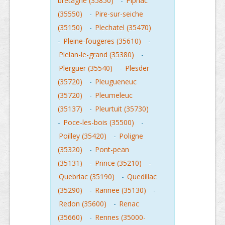
bretagne (35850)
-
Pipriac
(35550)
-
Pire-sur-seiche
(35150)
-
Plechatel (35470)
-
Pleine-fougeres (35610)
-
Plelan-le-grand (35380)
-
Plerguer (35540)
-
Plesder
(35720)
-
Pleugueneuc
(35720)
-
Pleumeleuc
(35137)
-
Pleurtuit (35730)
-
Poce-les-bois (35500)
-
Poilley (35420)
-
Poligne
(35320)
-
Pont-pean
(35131)
-
Prince (35210)
-
Quebriac (35190)
-
Quedillac
(35290)
-
Rannee (35130)
-
Redon (35600)
-
Renac
(35660)
-
Rennes (35000-