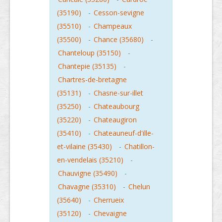
(35190)
-
Cesson-sevigne
(35510)
-
Champeaux
(35500)
-
Chance (35680)
-
Chanteloup (35150)
-
Chantepie (35135)
-
Chartres-de-bretagne
(35131)
-
Chasne-sur-illet
(35250)
-
Chateaubourg
(35220)
-
Chateaugiron
(35410)
-
Chateauneuf-d'ille-
et-vilaine (35430)
-
Chatillon-
en-vendelais (35210)
-
Chauvigne (35490)
-
Chavagne (35310)
-
Chelun
(35640)
-
Cherrueix
(35120)
-
Chevaigne