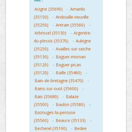
Acigne (35690)
-
Amanlis
(35150)
-
Andouille-neuville
(35250)
-
Antrain (35560)
-
Arbrissel (35130)
-
Argentre-
du-plessis (35370)
-
Aubigne
(35250)
-
Availles-sur-seiche
(35130)
-
Baguer-morvan
(35120)
-
Baguer-pican
(35120)
-
Baille (35460)
-
Bain-de-bretagne (35470)
-
Bains-sur-oust (35600)
-
Bais (35680)
-
Balaze
(35500)
-
Baulon (35580)
-
Bazouges-la-perouse
(35560)
-
Beauce (35133)
-
Becherel (35190)
-
Bedee