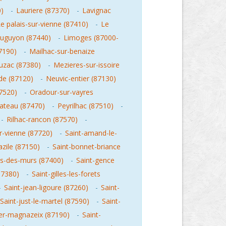
0)
-
Lauriere (87370)
-
Lavignac
e palais-sur-vienne (87410)
-
Le
vauguyon (87440)
-
Limoges (87000-
7190)
-
Mailhac-sur-benaize
zac (87380)
-
Mezieres-sur-issoire
e (87120)
-
Neuvic-entier (87130)
7520)
-
Oradour-sur-vayres
hateau (87470)
-
Peyrilhac (87510)
-
-
Rilhac-rancon (87570)
-
ur-vienne (87720)
-
Saint-amand-le-
azile (87150)
-
Saint-bonnet-briance
is-des-murs (87400)
-
Saint-gence
87380)
-
Saint-gilles-les-forets
-
Saint-jean-ligoure (87260)
-
Saint-
Saint-just-le-martel (87590)
-
Saint-
ger-magnazeix (87190)
-
Saint-