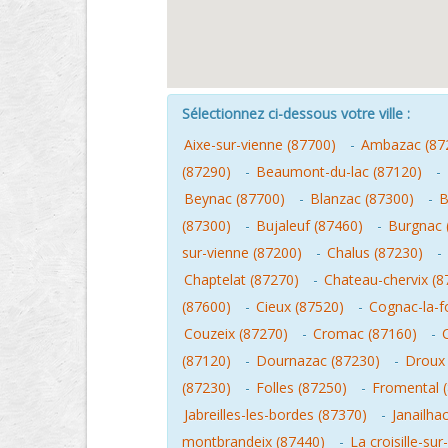
Sélectionnez ci-dessous votre ville :
Aixe-sur-vienne (87700)
-
Ambazac (87
(87290)
-
Beaumont-du-lac (87120)
-
Beynac (87700)
-
Blanzac (87300)
-
B
(87300)
-
Bujaleuf (87460)
-
Burgnac 
sur-vienne (87200)
-
Chalus (87230)
-
Chaptelat (87270)
-
Chateau-chervix (8
(87600)
-
Cieux (87520)
-
Cognac-la-f
Couzeix (87270)
-
Cromac (87160)
-
(87120)
-
Dournazac (87230)
-
Droux 
(87230)
-
Folles (87250)
-
Fromental 
Jabreilles-les-bordes (87370)
-
Janailha
montbrandeix (87440)
-
La croisille-su