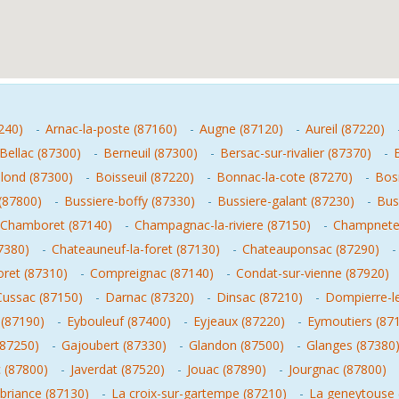
240)
-
Arnac-la-poste (87160)
-
Augne (87120)
-
Aureil (87220)
Bellac (87300)
-
Berneuil (87300)
-
Bersac-sur-rivalier (87370)
-
lond (87300)
-
Boisseuil (87220)
-
Bonnac-la-cote (87270)
-
Bosm
(87800)
-
Bussiere-boffy (87330)
-
Bussiere-galant (87230)
-
Bus
Chamboret (87140)
-
Champagnac-la-riviere (87150)
-
Champneter
7380)
-
Chateauneuf-la-foret (87130)
-
Chateauponsac (87290)
oret (87310)
-
Compreignac (87140)
-
Condat-sur-vienne (87920)
Cussac (87150)
-
Darnac (87320)
-
Dinsac (87210)
-
Dompierre-le
(87190)
-
Eybouleuf (87400)
-
Eyjeaux (87220)
-
Eymoutiers (87
(87250)
-
Gajoubert (87330)
-
Glandon (87500)
-
Glanges (87380
c (87800)
-
Javerdat (87520)
-
Jouac (87890)
-
Jourgnac (87800)
r-briance (87130)
-
La croix-sur-gartempe (87210)
-
La geneytouse 