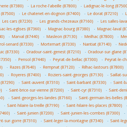
herie (87380)
-
La roche-l'abeille (87800)
-
Ladignac-le-long (8750
 (87500)
-
Le chatenet-en-dognon (87400)
-
Le dorat (87210)
-
L
-
Les cars (87230)
-
Les grands-chezeaux (87160)
-
Les salles-la
sac-les-eglises (87360)
-
Magnac-bourg (87380)
-
Magnac-laval (8
40)
-
Marval (87440)
-
Masleon (87130)
-
Meilhac (87800)
-
Meu
ol-senard (87330)
-
Mortemart (87330)
-
Nantiat (87140)
-
Nedd
ic (87330)
-
Oradour-saint-genest (87210)
-
Oradour-sur-glane (8
87350)
-
Pensol (87440)
-
Peyrat-de-bellac (87300)
-
Peyrat-le-c
0)
-
Razes (87640)
-
Rempnat (87120)
-
Rilhac-lastours (87800)
0)
-
Royeres (87400)
-
Roziers-saint-georges (87130)
-
Saillat-s
 (87290)
-
Saint-auvent (87310)
-
Saint-barbant (87330)
-
Saint-b
0)
-
Saint-brice-sur-vienne (87200)
-
Saint-cyr (87310)
-
Saint-den
60)
-
Saint-georges-les-landes (87160)
-
Saint-germain-les-belles (
-
Saint-hilaire-la-treille (87190)
-
Saint-hilaire-les-places (87800)
87460)
-
Saint-junien (87200)
-
Saint-junien-les-combes (87300)
-
nt-sur-gorre (87310)
-
Saint-leger-la-montagne (87340)
-
Saint-le