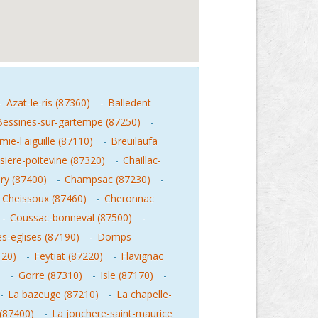
-
Azat-le-ris (87360)
-
Balledent
Bessines-sur-gartempe (87250)
-
ie-l'aiguille (87110)
-
Breuilaufa
siere-poitevine (87320)
-
Chaillac-
y (87400)
-
Champsac (87230)
-
-
Cheissoux (87460)
-
Cheronnac
-
Coussac-bonneval (87500)
-
s-eglises (87190)
-
Domps
120)
-
Feytiat (87220)
-
Flavignac
)
-
Gorre (87310)
-
Isle (87170)
-
-
La bazeuge (87210)
-
La chapelle-
(87400)
-
La jonchere-saint-maurice