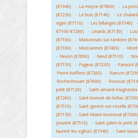
(87340)
-
La meyze (87800)
-
La porc
(87230)
-
Le buis (87140)
-
Le chalard
vigen (87110)
-
Les billanges (87340)
87100-87280)
-
Linards (87130)
-
Lus
(87160)
-
Maisonnais-sur-tardoire (874
(87330)
-
Moissannes (87400)
-
Montr
-
Nexon (87800)
-
Nieul (87510)
-
Nou
(87150)
-
Pageas (87230)
-
Panazol (
Pierre-buffiere (87260)
-
Rancon (8729
Rochechouart (87600)
-
Roussac (8714
petit (87120)
-
Saint-amand-magnazeix
(87260)
-
Saint-bonnet-de-bellac (8730
(87510)
-
Saint-genest-sur-roselle (872
(87130)
-
Saint-hilaire-bonneval (87260)
jouvent (87510)
-
Saint-julien-le-petit (
laurent-les-eglises (87340)
-
Saint-laure