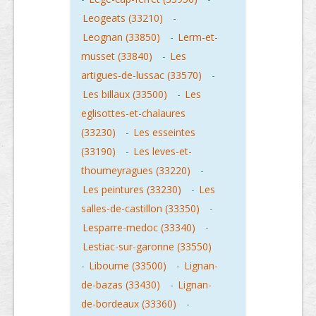
Leogeats (33210)
-
Leognan (33850)
-
Lerm-et-
musset (33840)
-
Les
artigues-de-lussac (33570)
-
Les billaux (33500)
-
Les
eglisottes-et-chalaures
(33230)
-
Les esseintes
(33190)
-
Les leves-et-
thoumeyragues (33220)
-
Les peintures (33230)
-
Les
salles-de-castillon (33350)
-
Lesparre-medoc (33340)
-
Lestiac-sur-garonne (33550)
-
Libourne (33500)
-
Lignan-
de-bazas (33430)
-
Lignan-
de-bordeaux (33360)
-