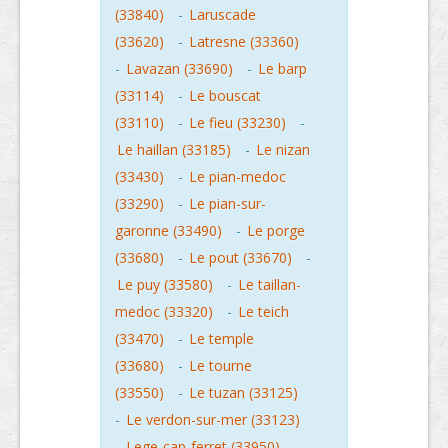
(33840)
-
Laruscade
(33620)
-
Latresne (33360)
-
Lavazan (33690)
-
Le barp
(33114)
-
Le bouscat
(33110)
-
Le fieu (33230)
-
Le haillan (33185)
-
Le nizan
(33430)
-
Le pian-medoc
(33290)
-
Le pian-sur-
garonne (33490)
-
Le porge
(33680)
-
Le pout (33670)
-
Le puy (33580)
-
Le taillan-
medoc (33320)
-
Le teich
(33470)
-
Le temple
(33680)
-
Le tourne
(33550)
-
Le tuzan (33125)
-
Le verdon-sur-mer (33123)
-
Lege-cap-ferret (33950)
-