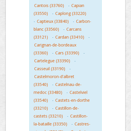
Cantois (33760)
-
Capian
(33550)
-
Caplong (33220)
-
Captieux (33840)
-
Carbon-
blanc (33560)
-
Carcans
(33121)
-
Cardan (33410)
-
Carignan-de-bordeaux
(33360)
-
Cars (33390)
-
Cartelegue (33390)
-
Casseuil (33190)
-
Castelmoron-d'albret
(33540)
-
Castelnau-de-
medoc (33480)
-
Castelviel
(33540)
-
Castets-en-dorthe
(33210)
-
Castillon-de-
castets (33210)
-
Castillon-
la-bataille (33350)
-
Castres-