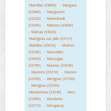
Marcillac (33860)
-
Margaux
(33460)
-
Margueron
(33220)
-
Marimbault
(33430)
-
Marions (33690)
-
Marsas (33620)
-
Martignas-sur-jalle (33127)
-
Martillac (33650)
-
Martres
(33760)
-
Masseilles
(33690)
-
Massugas
(33790)
-
Mauriac (33540)
-
Mazeres (33210)
-
Mazion
(33390)
-
Merignac (33700)
-
Merignas (33350)
-
Mesterrieux (33540)
-
Mios
(33380)
-
Mombrier
(33710)
-
Mongauzy