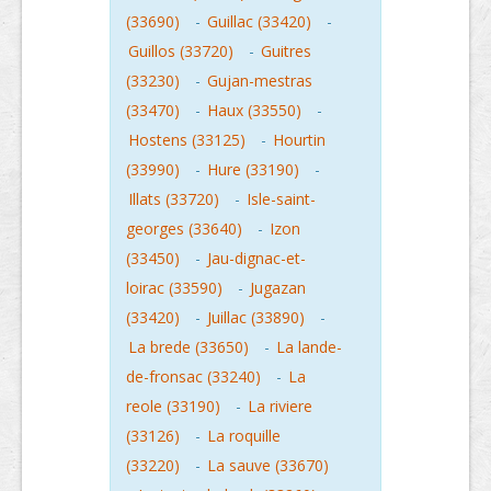
(33690)
-
Guillac (33420)
-
Guillos (33720)
-
Guitres
(33230)
-
Gujan-mestras
(33470)
-
Haux (33550)
-
Hostens (33125)
-
Hourtin
(33990)
-
Hure (33190)
-
Illats (33720)
-
Isle-saint-
georges (33640)
-
Izon
(33450)
-
Jau-dignac-et-
loirac (33590)
-
Jugazan
(33420)
-
Juillac (33890)
-
La brede (33650)
-
La lande-
de-fronsac (33240)
-
La
reole (33190)
-
La riviere
(33126)
-
La roquille
(33220)
-
La sauve (33670)