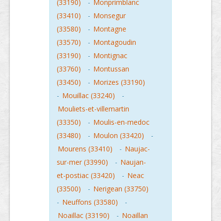
(33190)
-
Monprimblanc
(33410)
-
Monsegur
(33580)
-
Montagne
(33570)
-
Montagoudin
(33190)
-
Montignac
(33760)
-
Montussan
(33450)
-
Morizes (33190)
-
Mouillac (33240)
-
Mouliets-et-villemartin
(33350)
-
Moulis-en-medoc
(33480)
-
Moulon (33420)
-
Mourens (33410)
-
Naujac-
sur-mer (33990)
-
Naujan-
et-postiac (33420)
-
Neac
(33500)
-
Nerigean (33750)
-
Neuffons (33580)
-
Noaillac (33190)
-
Noaillan