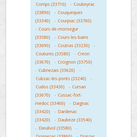
Comps (33710)
-
Coubeyrac
(33890)
-
Couqueques
(33340)
-
Courpiac (33760)
-
Cours-de-monsegur
(33580)
-
Cours-les-bains
(33690)
-
Coutras (33230)
-
Coutures (33580)
-
Creon
(33670)
-
Croignon (33750)
-
Cubnezais (33620)
-
Cubzac-les-ponts (33240)
-
Cudos (33430)
-
Cursan
(33670)
-
Cussac-fort-
medoc (33460)
-
Daignac
(33420)
-
Dardenac
(33420)
-
Daubeze (33540)
-
Dieulivol (33580)
-
Donnezac (33860)
-
Donzac