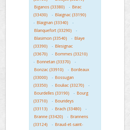
Biganos (33380)
-
Birac
(33430)
-
Blaignac (33190)
-
Blaignan (33340)
-
Blanquefort (33290)
-
Blasimon (33540)
-
Blaye
(33390)
-
Blesignac
(33670)
-
Bommes (33210)
-
Bonnetan (33370)
-
Bonzac (33910)
-
Bordeaux
(33000)
-
Bossugan
(33350)
-
Bouliac (33270)
-
Bourdelles (33190)
-
Bourg
(33710)
-
Bourideys
(33113)
-
Brach (33480)
-
Branne (33420)
-
Brannens
(33124)
-
Braud-et-saint-