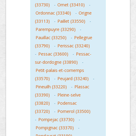
(33730)
-
Omet (33410)
-
Ordonnac (33340)
-
Origne
(33113)
-
Paillet (33550)
-
Parempuyre (33290)
-
Pauillac (33250)
-
Pellegrue
(33790)
-
Perissac (33240)
-
Pessac (33600)
-
Pessac-
sur-dordogne (33890)
-
Petit-palais-et-cornemps
(33570)
-
Peujard (33240)
-
Pineuilh (33220)
-
Plassac
(33390)
-
Pleine-selve
(33820)
-
Podensac
(33720)
-
Pomerol (33500)
-
Pompejac (33730)
-
Pompignac (33370)
-
Pondaurat (33190)
-