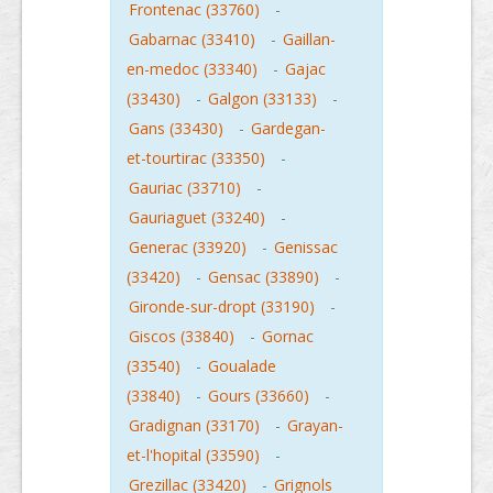
Frontenac (33760)
-
Gabarnac (33410)
-
Gaillan-
en-medoc (33340)
-
Gajac
(33430)
-
Galgon (33133)
-
Gans (33430)
-
Gardegan-
et-tourtirac (33350)
-
Gauriac (33710)
-
Gauriaguet (33240)
-
Generac (33920)
-
Genissac
(33420)
-
Gensac (33890)
-
Gironde-sur-dropt (33190)
-
Giscos (33840)
-
Gornac
(33540)
-
Goualade
(33840)
-
Gours (33660)
-
Gradignan (33170)
-
Grayan-
et-l'hopital (33590)
-
Grezillac (33420)
-
Grignols