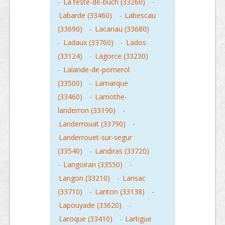
-
La teste-de-buch (33260)
-
Labarde (33460)
-
Labescau
(33690)
-
Lacanau (33680)
-
Ladaux (33760)
-
Lados
(33124)
-
Lagorce (33230)
-
Lalande-de-pomerol
(33500)
-
Lamarque
(33460)
-
Lamothe-
landerron (33190)
-
Landerrouat (33790)
-
Landerrouet-sur-segur
(33540)
-
Landiras (33720)
-
Langoiran (33550)
-
Langon (33210)
-
Lansac
(33710)
-
Lanton (33138)
-
Lapouyade (33620)
-
Laroque (33410)
-
Lartigue