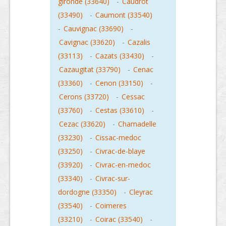
gironde (33640)
-
Caudrot
(33490)
-
Caumont (33540)
-
Cauvignac (33690)
-
Cavignac (33620)
-
Cazalis
(33113)
-
Cazats (33430)
-
Cazaugitat (33790)
-
Cenac
(33360)
-
Cenon (33150)
-
Cerons (33720)
-
Cessac
(33760)
-
Cestas (33610)
-
Cezac (33620)
-
Chamadelle
(33230)
-
Cissac-medoc
(33250)
-
Civrac-de-blaye
(33920)
-
Civrac-en-medoc
(33340)
-
Civrac-sur-
dordogne (33350)
-
Cleyrac
(33540)
-
Coimeres
(33210)
-
Coirac (33540)
-