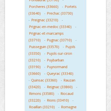
Porcheres (33660)
-
Portets
(33640)
-
Prechac (33730)
-
Preignac (33210)
-
Prignac-en-medoc (33340)
-
Prignac-et-marcamps
(33710)
-
Pugnac (33710)
-
Puisseguin (33570)
-
Pujols
(33350)
-
Pujols-sur-ciron
(33210)
-
Puybarban
(33190)
-
Puynormand
(33660)
-
Queyrac (33340)
-
Quinsac (33360)
-
Rauzan
(33420)
-
Reignac (33860)
-
Rimons (33580)
-
Riocaud
(33220)
-
Rions (33410)
-
Roaillan (33210)
-
Romagne