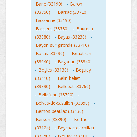
Barie (33190)
-
Baron
(33750)
-
Barsac (33720)
-
Bassanne (33190)
-
Bassens (33530)
-
Baurech
(33880)
-
Bayas (33230)
-
Bayon-sur-gironde (33710)
-
Bazas (33430)
-
Beautiran
(33640)
-
Begadan (33340)
-
Begles (33130)
-
Beguey
(33410)
-
Belin-beliet
(33830)
-
Bellebat (33760)
-
Bellefond (33760)
-
Belves-de-castillon (33350)
-
Bernos-beaulac (33430)
-
Berson (33390)
-
Berthez
(33124)
-
Beychac-et-caillau
(33750)
-
Bieujac (33210)
-