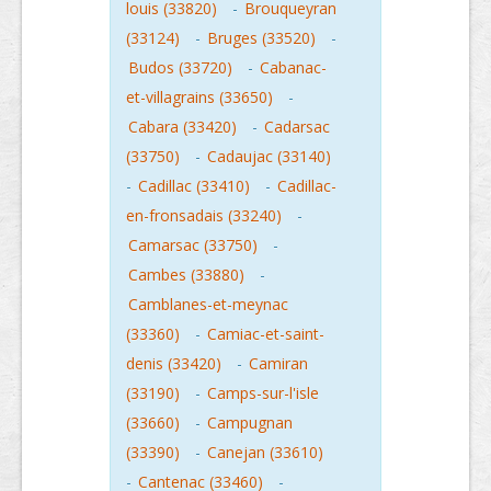
louis (33820)
-
Brouqueyran
(33124)
-
Bruges (33520)
-
Budos (33720)
-
Cabanac-
et-villagrains (33650)
-
Cabara (33420)
-
Cadarsac
(33750)
-
Cadaujac (33140)
-
Cadillac (33410)
-
Cadillac-
en-fronsadais (33240)
-
Camarsac (33750)
-
Cambes (33880)
-
Camblanes-et-meynac
(33360)
-
Camiac-et-saint-
denis (33420)
-
Camiran
(33190)
-
Camps-sur-l'isle
(33660)
-
Campugnan
(33390)
-
Canejan (33610)
-
Cantenac (33460)
-