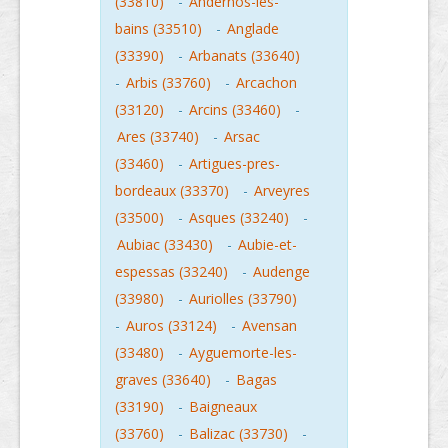
(33810)
-
Andernos-les-
bains (33510)
-
Anglade
(33390)
-
Arbanats (33640)
-
Arbis (33760)
-
Arcachon
(33120)
-
Arcins (33460)
-
Ares (33740)
-
Arsac
(33460)
-
Artigues-pres-
bordeaux (33370)
-
Arveyres
(33500)
-
Asques (33240)
-
Aubiac (33430)
-
Aubie-et-
espessas (33240)
-
Audenge
(33980)
-
Auriolles (33790)
-
Auros (33124)
-
Avensan
(33480)
-
Ayguemorte-les-
graves (33640)
-
Bagas
(33190)
-
Baigneaux
(33760)
-
Balizac (33730)
-