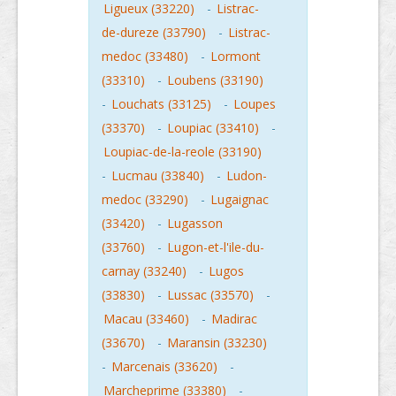
Ligueux (33220)
-
Listrac-
de-dureze (33790)
-
Listrac-
medoc (33480)
-
Lormont
(33310)
-
Loubens (33190)
-
Louchats (33125)
-
Loupes
(33370)
-
Loupiac (33410)
-
Loupiac-de-la-reole (33190)
-
Lucmau (33840)
-
Ludon-
medoc (33290)
-
Lugaignac
(33420)
-
Lugasson
(33760)
-
Lugon-et-l'ile-du-
carnay (33240)
-
Lugos
(33830)
-
Lussac (33570)
-
Macau (33460)
-
Madirac
(33670)
-
Maransin (33230)
-
Marcenais (33620)
-
Marcheprime (33380)
-