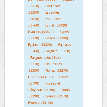
(33410)
-
Doulezon
(33350)
-
Escaudes
(33840)
-
Escoussans
(33760)
-
Espiet (33420)
-
Etauliers (33820)
-
Eynesse
(33220)
-
Eyrans (33390)
-
Eysines (33320)
-
Faleyras
(33760)
-
Fargues (33210)
-
Fargues-saint-hilaire
(33370)
-
Flaujagues
(33350)
-
Floirac (33270)
-
Floudes (33190)
-
Fontet
(33190)
-
Fosses-et-
baleyssac (33190)
-
Fours
(33390)
-
Francs (33570)
-
Fronsac (33126)
-