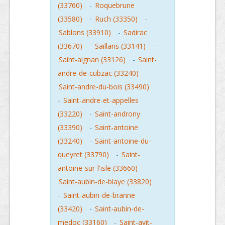
(33760)
-
Roquebrune
(33580)
-
Ruch (33350)
-
Sablons (33910)
-
Sadirac
(33670)
-
Saillans (33141)
-
Saint-aignan (33126)
-
Saint-
andre-de-cubzac (33240)
-
Saint-andre-du-bois (33490)
-
Saint-andre-et-appelles
(33220)
-
Saint-androny
(33390)
-
Saint-antoine
(33240)
-
Saint-antoine-du-
queyret (33790)
-
Saint-
antoine-sur-l'isle (33660)
-
Saint-aubin-de-blaye (33820)
-
Saint-aubin-de-branne
(33420)
-
Saint-aubin-de-
medoc (33160)
-
Saint-avit-