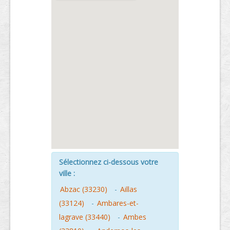
Sélectionnez ci-dessous votre
ville :
Abzac (33230)
-
Aillas
(33124)
-
Ambares-et-
lagrave (33440)
-
Ambes