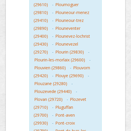
(29610)
-
Ploumoguer
(29810)
-
Plouneour-menez
(29410)
-
Plouneour-trez
(29890)
-
Plouneventer
(29400)
-
Plounevez-lochrist
(29430)
-
Plounevezel
(29270)
-
Plourin (29830)
-
Plourin-les-morlaix (29600)
-
Plouvien (29860)
-
Plouvorn
(29420)
-
Plouye (29690)
-
Plouzane (29280)
-
Plouzevede (29440)
-
Plovan (29720)
-
Plozevet
(29710)
-
Pluguffan
(29700)
-
Pont-aven
(29930)
-
Pont-croix
(29790)
-
Pont-de-buis-les-