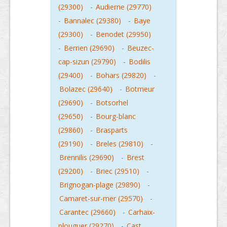
(29300)
-
Audierne (29770)
-
Bannalec (29380)
-
Baye
(29300)
-
Benodet (29950)
-
Berrien (29690)
-
Beuzec-
cap-sizun (29790)
-
Bodilis
(29400)
-
Bohars (29820)
-
Bolazec (29640)
-
Botmeur
(29690)
-
Botsorhel
(29650)
-
Bourg-blanc
(29860)
-
Brasparts
(29190)
-
Breles (29810)
-
Brennilis (29690)
-
Brest
(29200)
-
Briec (29510)
-
Brignogan-plage (29890)
-
Camaret-sur-mer (29570)
-
Carantec (29660)
-
Carhaix-
plouguer (29270)
-
Cast