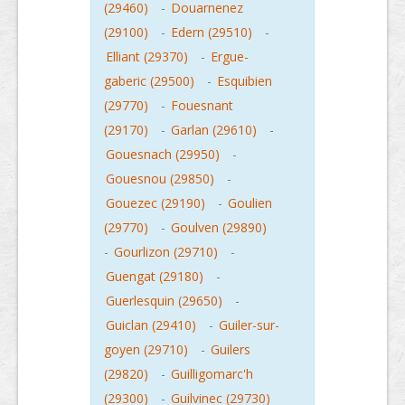
(29460)
-
Douarnenez
(29100)
-
Edern (29510)
-
Elliant (29370)
-
Ergue-
gaberic (29500)
-
Esquibien
(29770)
-
Fouesnant
(29170)
-
Garlan (29610)
-
Gouesnach (29950)
-
Gouesnou (29850)
-
Gouezec (29190)
-
Goulien
(29770)
-
Goulven (29890)
-
Gourlizon (29710)
-
Guengat (29180)
-
Guerlesquin (29650)
-
Guiclan (29410)
-
Guiler-sur-
goyen (29710)
-
Guilers
(29820)
-
Guilligomarc'h
(29300)
-
Guilvinec (29730)