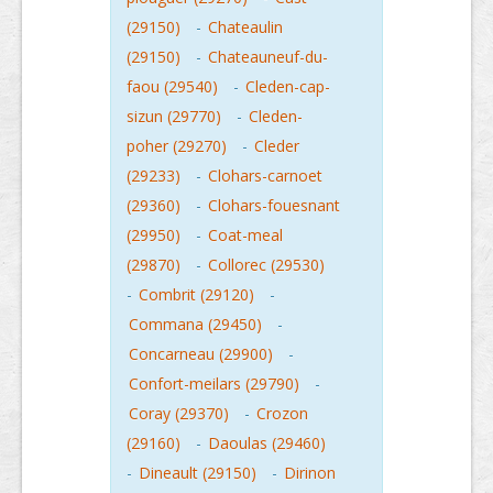
(29150)
-
Chateaulin
(29150)
-
Chateauneuf-du-
faou (29540)
-
Cleden-cap-
sizun (29770)
-
Cleden-
poher (29270)
-
Cleder
(29233)
-
Clohars-carnoet
(29360)
-
Clohars-fouesnant
(29950)
-
Coat-meal
(29870)
-
Collorec (29530)
-
Combrit (29120)
-
Commana (29450)
-
Concarneau (29900)
-
Confort-meilars (29790)
-
Coray (29370)
-
Crozon
(29160)
-
Daoulas (29460)
-
Dineault (29150)
-
Dirinon