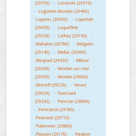
(29750)
-
Locunole (29310)
-
Logonna-daoulas (29460)
-
Loperec (29590)
-
Loperhet
(29470)
-
Loqueffret
(29530)
-
Lothey (29190)
-
Mahalon (29790)
-
Melgven
(29140)
-
Mellac (29300)
-
Mespaul (29420)
-
Milizac
(29290)
-
Moelan-sur-mer
(29350)
-
Morlaix (29600)
-
Motreff (29270)
-
Nevez
(29920)
-
Ouessant
(29242)
-
Pencran (29800)
-
Penmarch (29760)
-
Peumerit (29710)
-
Plabennec (29860)
-
Pleuven (29170)
-
Pleyben