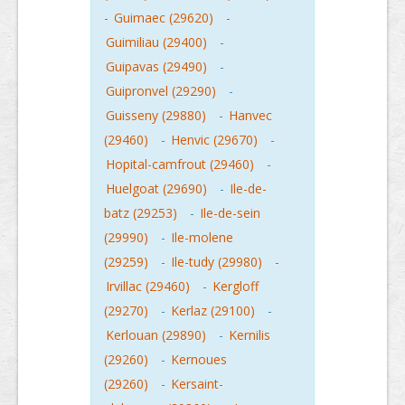
-
Guimaec (29620)
-
Guimiliau (29400)
-
Guipavas (29490)
-
Guipronvel (29290)
-
Guisseny (29880)
-
Hanvec
(29460)
-
Henvic (29670)
-
Hopital-camfrout (29460)
-
Huelgoat (29690)
-
Ile-de-
batz (29253)
-
Ile-de-sein
(29990)
-
Ile-molene
(29259)
-
Ile-tudy (29980)
-
Irvillac (29460)
-
Kergloff
(29270)
-
Kerlaz (29100)
-
Kerlouan (29890)
-
Kernilis
(29260)
-
Kernoues
(29260)
-
Kersaint-