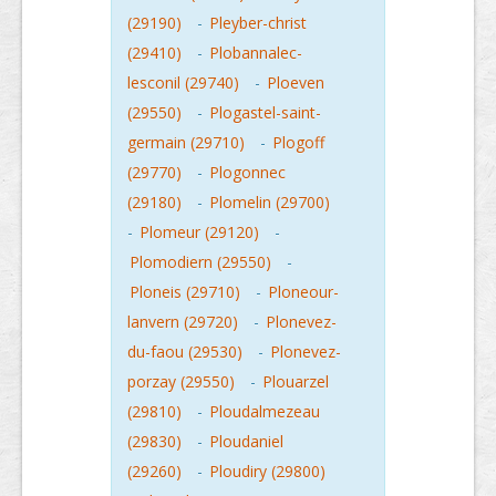
(29190)
-
Pleyber-christ
(29410)
-
Plobannalec-
lesconil (29740)
-
Ploeven
(29550)
-
Plogastel-saint-
germain (29710)
-
Plogoff
(29770)
-
Plogonnec
(29180)
-
Plomelin (29700)
-
Plomeur (29120)
-
Plomodiern (29550)
-
Ploneis (29710)
-
Ploneour-
lanvern (29720)
-
Plonevez-
du-faou (29530)
-
Plonevez-
porzay (29550)
-
Plouarzel
(29810)
-
Ploudalmezeau
(29830)
-
Ploudaniel
(29260)
-
Ploudiry (29800)