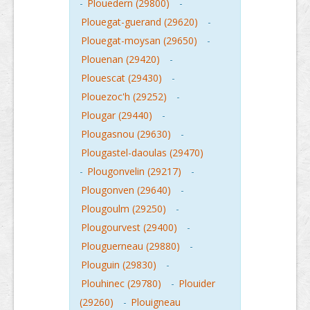
-
Plouedern (29800)
-
Plouegat-guerand (29620)
-
Plouegat-moysan (29650)
-
Plouenan (29420)
-
Plouescat (29430)
-
Plouezoc'h (29252)
-
Plougar (29440)
-
Plougasnou (29630)
-
Plougastel-daoulas (29470)
-
Plougonvelin (29217)
-
Plougonven (29640)
-
Plougoulm (29250)
-
Plougourvest (29400)
-
Plouguerneau (29880)
-
Plouguin (29830)
-
Plouhinec (29780)
-
Plouider
(29260)
-
Plouigneau