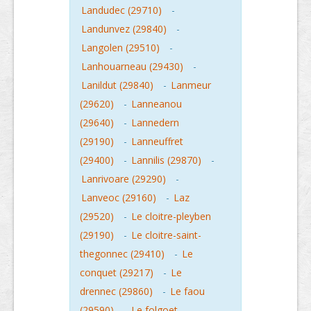
Landudec (29710)
-
Landunvez (29840)
-
Langolen (29510)
-
Lanhouarneau (29430)
-
Lanildut (29840)
-
Lanmeur
(29620)
-
Lanneanou
(29640)
-
Lannedern
(29190)
-
Lanneuffret
(29400)
-
Lannilis (29870)
-
Lanrivoare (29290)
-
Lanveoc (29160)
-
Laz
(29520)
-
Le cloitre-pleyben
(29190)
-
Le cloitre-saint-
thegonnec (29410)
-
Le
conquet (29217)
-
Le
drennec (29860)
-
Le faou
(29590)
-
Le folgoet