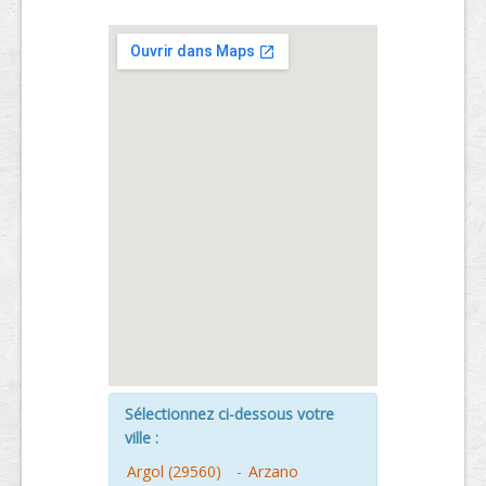
Sélectionnez ci-dessous votre
ville :
Argol (29560)
-
Arzano