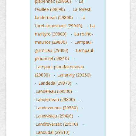
plabennec (29860)
-
La
feuillee (29690)
-
La forest-
landerneau (29800)
-
La
foret-fouesnant (29940)
-
La
martyre (29800)
-
La roche-
maurice (29800)
-
Lampaul-
guimiliau (29400)
-
Lampaul-
plouarzel (29810)
-
Lampaul-ploudalmezeau
(29830)
-
Lanarvily (29260)
-
Landeda (29870)
-
Landeleau (29530)
-
Landerneau (29800)
-
Landevennec (29560)
-
Landivisiau (29400)
-
Landrevarzec (29510)
-
Landudal (29510)
-