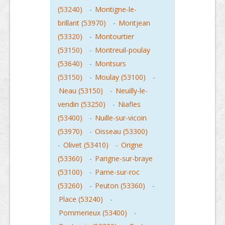
(53240)
-
Montigne-le-
brillant (53970)
-
Montjean
(53320)
-
Montourtier
(53150)
-
Montreuil-poulay
(53640)
-
Montsurs
(53150)
-
Moulay (53100)
-
Neau (53150)
-
Neuilly-le-
vendin (53250)
-
Niafles
(53400)
-
Nuille-sur-vicoin
(53970)
-
Oisseau (53300)
-
Olivet (53410)
-
Origne
(53360)
-
Parigne-sur-braye
(53100)
-
Parne-sur-roc
(53260)
-
Peuton (53360)
-
Place (53240)
-
Pommerieux (53400)
-