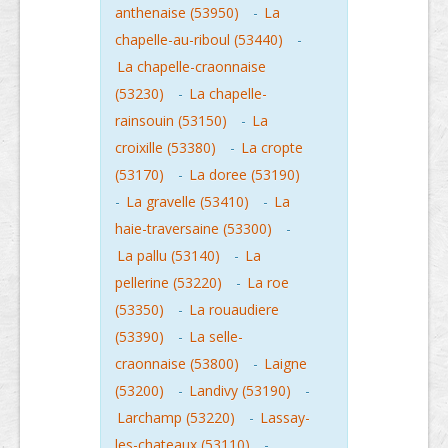
anthenaise (53950)
-
La
chapelle-au-riboul (53440)
-
La chapelle-craonnaise
(53230)
-
La chapelle-
rainsouin (53150)
-
La
croixille (53380)
-
La cropte
(53170)
-
La doree (53190)
-
La gravelle (53410)
-
La
haie-traversaine (53300)
-
La pallu (53140)
-
La
pellerine (53220)
-
La roe
(53350)
-
La rouaudiere
(53390)
-
La selle-
craonnaise (53800)
-
Laigne
(53200)
-
Landivy (53190)
-
Larchamp (53220)
-
Lassay-
les-chateaux (53110)
-