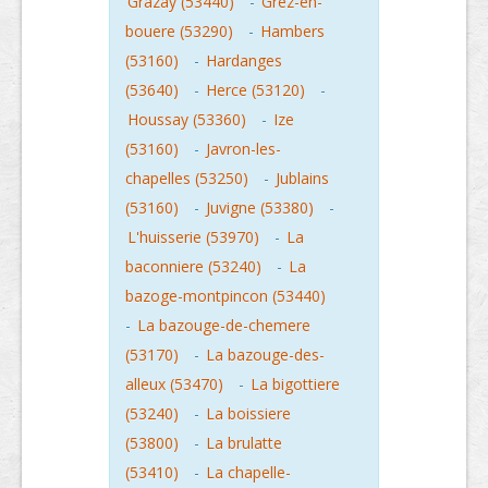
Grazay (53440)
-
Grez-en-
bouere (53290)
-
Hambers
(53160)
-
Hardanges
(53640)
-
Herce (53120)
-
Houssay (53360)
-
Ize
(53160)
-
Javron-les-
chapelles (53250)
-
Jublains
(53160)
-
Juvigne (53380)
-
L'huisserie (53970)
-
La
baconniere (53240)
-
La
bazoge-montpincon (53440)
-
La bazouge-de-chemere
(53170)
-
La bazouge-des-
alleux (53470)
-
La bigottiere
(53240)
-
La boissiere
(53800)
-
La brulatte
(53410)
-
La chapelle-