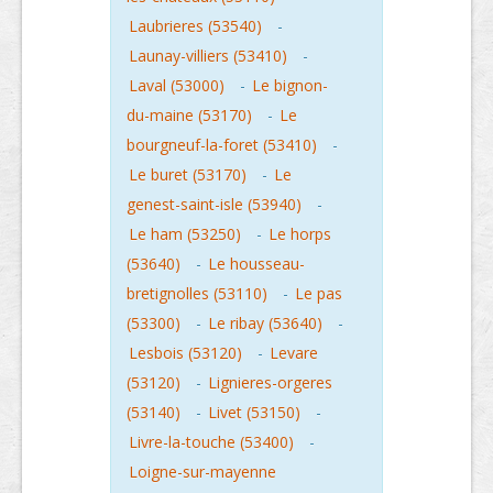
Laubrieres (53540)
-
Launay-villiers (53410)
-
Laval (53000)
-
Le bignon-
du-maine (53170)
-
Le
bourgneuf-la-foret (53410)
-
Le buret (53170)
-
Le
genest-saint-isle (53940)
-
Le ham (53250)
-
Le horps
(53640)
-
Le housseau-
bretignolles (53110)
-
Le pas
(53300)
-
Le ribay (53640)
-
Lesbois (53120)
-
Levare
(53120)
-
Lignieres-orgeres
(53140)
-
Livet (53150)
-
Livre-la-touche (53400)
-
Loigne-sur-mayenne