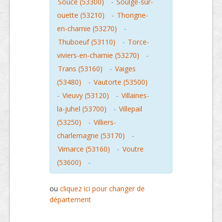
Souce (53300)
-
Soulge-sur-
ouette (53210)
-
Thorigne-
en-charnie (53270)
-
Thuboeuf (53110)
-
Torce-
viviers-en-charnie (53270)
-
Trans (53160)
-
Vaiges
(53480)
-
Vautorte (53500)
-
Vieuvy (53120)
-
Villaines-
la-juhel (53700)
-
Villepail
(53250)
-
Villiers-
charlemagne (53170)
-
Vimarce (53160)
-
Voutre
(53600)
-
ou
cliquez ici pour changer de
département