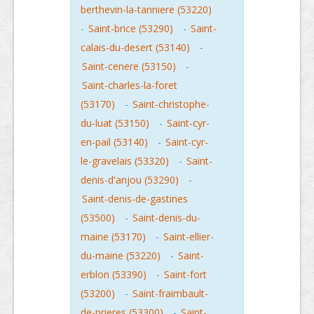
berthevin-la-tanniere (53220)
-
Saint-brice (53290)
-
Saint-
calais-du-desert (53140)
-
Saint-cenere (53150)
-
Saint-charles-la-foret
(53170)
-
Saint-christophe-
du-luat (53150)
-
Saint-cyr-
en-pail (53140)
-
Saint-cyr-
le-gravelais (53320)
-
Saint-
denis-d'anjou (53290)
-
Saint-denis-de-gastines
(53500)
-
Saint-denis-du-
maine (53170)
-
Saint-ellier-
du-maine (53220)
-
Saint-
erblon (53390)
-
Saint-fort
(53200)
-
Saint-fraimbault-
de-prieres (53300)
-
Saint-