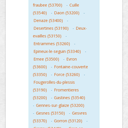
fraubee (53700)
-
Cuille
(53540)
-
Daon (53200)
-
Denaze (53400)
-
Desertines (53190)
-
Deux-
evailles (53150)
-
Entrammes (53260)
-
Epineux-le-seguin (53340)
-
Ernee (53500)
-
Evron
(53600)
-
Fontaine-couverte
(53350)
-
Force (53260)
-
Fougerolles-du-plessis
(53190)
-
Fromentieres
(53200)
-
Gastines (53540)
-
Gennes-sur-glaize (53200)
-
Gesnes (53150)
-
Gesvres
(53370)
-
Gorron (53120)
-