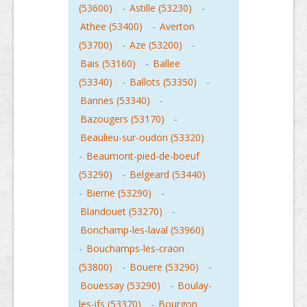
(53600)
-
Astille (53230)
-
Athee (53400)
-
Averton
(53700)
-
Aze (53200)
-
Bais (53160)
-
Ballee
(53340)
-
Ballots (53350)
-
Bannes (53340)
-
Bazougers (53170)
-
Beaulieu-sur-oudon (53320)
-
Beaumont-pied-de-boeuf
(53290)
-
Belgeard (53440)
-
Bierne (53290)
-
Blandouet (53270)
-
Bonchamp-les-laval (53960)
-
Bouchamps-les-craon
(53800)
-
Bouere (53290)
-
Bouessay (53290)
-
Boulay-
les-ifs (53370)
-
Bourgon