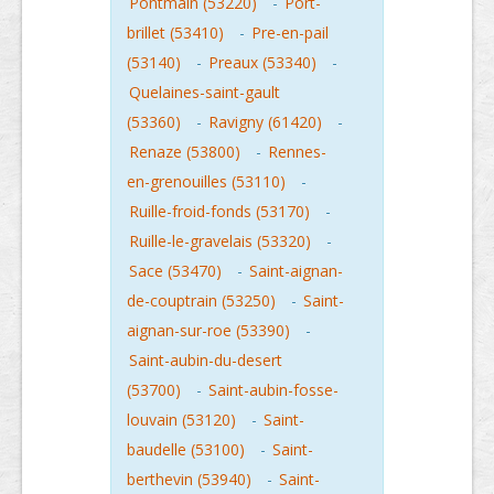
Pontmain (53220)
-
Port-
brillet (53410)
-
Pre-en-pail
(53140)
-
Preaux (53340)
-
Quelaines-saint-gault
(53360)
-
Ravigny (61420)
-
Renaze (53800)
-
Rennes-
en-grenouilles (53110)
-
Ruille-froid-fonds (53170)
-
Ruille-le-gravelais (53320)
-
Sace (53470)
-
Saint-aignan-
de-couptrain (53250)
-
Saint-
aignan-sur-roe (53390)
-
Saint-aubin-du-desert
(53700)
-
Saint-aubin-fosse-
louvain (53120)
-
Saint-
baudelle (53100)
-
Saint-
berthevin (53940)
-
Saint-