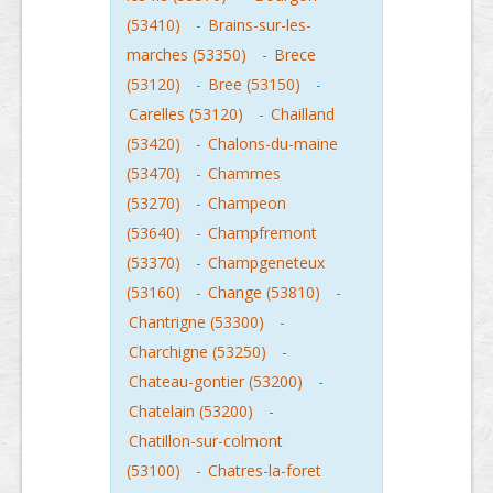
(53410)
-
Brains-sur-les-
marches (53350)
-
Brece
(53120)
-
Bree (53150)
-
Carelles (53120)
-
Chailland
(53420)
-
Chalons-du-maine
(53470)
-
Chammes
(53270)
-
Champeon
(53640)
-
Champfremont
(53370)
-
Champgeneteux
(53160)
-
Change (53810)
-
Chantrigne (53300)
-
Charchigne (53250)
-
Chateau-gontier (53200)
-
Chatelain (53200)
-
Chatillon-sur-colmont
(53100)
-
Chatres-la-foret