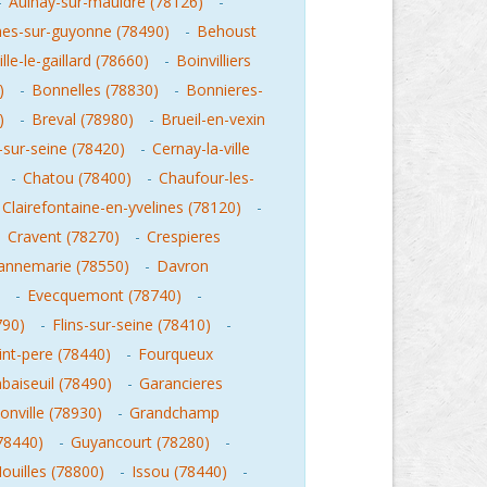
-
Aulnay-sur-mauldre (78126)
-
es-sur-guyonne (78490)
-
Behoust
lle-le-gaillard (78660)
-
Boinvilliers
)
-
Bonnelles (78830)
-
Bonnieres-
)
-
Breval (78980)
-
Brueil-en-vexin
-sur-seine (78420)
-
Cernay-la-ville
-
Chatou (78400)
-
Chaufour-les-
Clairefontaine-en-yvelines (78120)
-
-
Cravent (78270)
-
Crespieres
annemarie (78550)
-
Davron
-
Evecquemont (78740)
-
790)
-
Flins-sur-seine (78410)
-
nt-pere (78440)
-
Fourqueux
aiseuil (78490)
-
Garancieres
nville (78930)
-
Grandchamp
78440)
-
Guyancourt (78280)
-
ouilles (78800)
-
Issou (78440)
-