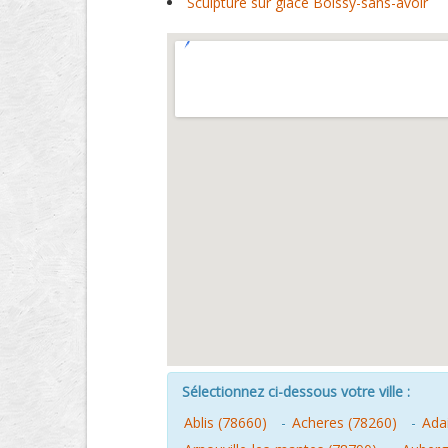
Sculpture sur glace Boissy-sans-avoir
Sélectionnez ci-dessous votre ville :
Ablis (78660)
-
Acheres (78260)
-
Adai