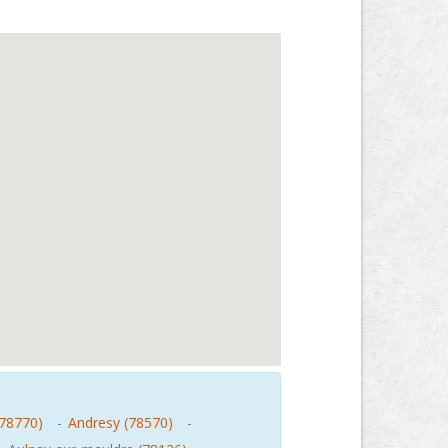
(78770)
-
Andresy (78570)
-