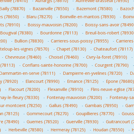
enville (78410)
-
Auffargis (78610)
-
Auffreville-brasseuil (78930)
Bailly (78870)
-
Bazainville (78550)
-
Bazemont (78580)
-
Bazoch
s (78650)
-
Blaru (78270)
-
Boinville-en-mantois (78930)
-
Boinvi
ts (78910)
-
Boissy-mauvoisin (78200)
-
Boissy-sans-avoir (78490
Bougival (78380)
-
Bourdonne (78113)
-
Breuil-bois-robert (78930
200)
-
Bullion (78830)
-
Carrieres-sous-poissy (78955)
-
Carrieres
teloup-les-vignes (78570)
-
Chapet (78130)
-
Chateaufort (78117)
-
Chevreuse (78460)
-
Choisel (78460)
-
Civry-la-foret (78910)
-
 (78113)
-
Conflans-sainte-honorine (78700)
-
Courgent (78790)
Dammartin-en-serve (78111)
-
Dampierre-en-yvelines (78720)
-
D
ly (78920)
-
Elancourt (78990)
-
Emance (78125)
-
Epone (78680)
)
-
Flacourt (78200)
-
Flexanville (78910)
-
Flins-neuve-eglise (78
ay-le-fleury (78330)
-
Fontenay-mauvoisin (78200)
-
Fontenay-sai
sur-montcient (78250)
-
Galluis (78490)
-
Gambais (78950)
-
Gamb
n (78125)
-
Gommecourt (78270)
-
Goupillieres (78770)
-
Gousso
re (78490)
-
Guernes (78520)
-
Guerville (78930)
-
Guitrancourt (
)
-
Herbeville (78580)
-
Hermeray (78125)
-
Houdan (78550)
-
H