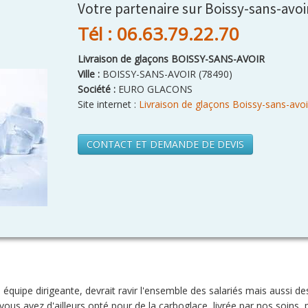
Votre partenaire sur Boissy-sans-avoi
Tél : 06.63.79.22.70
Livraison de glaçons BOISSY-SANS-AVOIR
Ville :
BOISSY-SANS-AVOIR
(
78490
)
Société :
EURO GLACONS
Site internet :
Livraison de glaçons Boissy-sans-avoi
CONTACT ET DEMANDE DE DEVIS
e équipe dirigeante, devrait ravir l'ensemble des salariés mais aussi 
ous avez d'ailleurs opté pour de la carboglace, livrée par nos soins, 