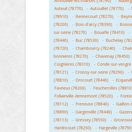
Arnouville-les-mantes (78790)
-
Auberg
Auteuil (78770)
-
Autouillet (78770)
-
(78910)
-
Bennecourt (78270)
-
Beyne
(78200)
-
Bois-d'arcy (78390)
-
Boisse
sur-seine (78270)
-
Bouafle (78410)
-
(78440)
-
Buc (78530)
-
Buchelay (78
(78720)
-
Chambourcy (78240)
-
Chan
bonnieres (78270)
-
Chavenay (78450)
Coignieres (78310)
-
Conde-sur-vesgre
(78121)
-
Croissy-sur-seine (78290)
-
(78810)
-
Drocourt (78440)
-
Ecquevil
Favrieux (78200)
-
Feucherolles (78810
Follainville-dennemont (78520)
-
Fonten
(78112)
-
Freneuse (78840)
-
Gaillon-
(78890)
-
Gargenville (78440)
-
Gazera
(78113)
-
Gressey (78550)
-
Grosrouv
Hardricourt (78250)
-
Hargeville (78790